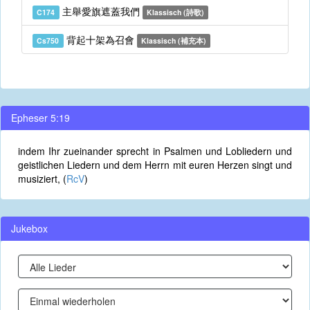
主舉愛旗遮蓋我們
C174
Klassisch (詩歌)
背起十架為召會
Cs750
Klassisch (補充本)
Epheser 5:19
indem Ihr zueinander sprecht in Psalmen und Lobliedern und
geistlichen Liedern und dem Herrn mit euren Herzen singt und
musiziert, (
RcV
)
Jukebox