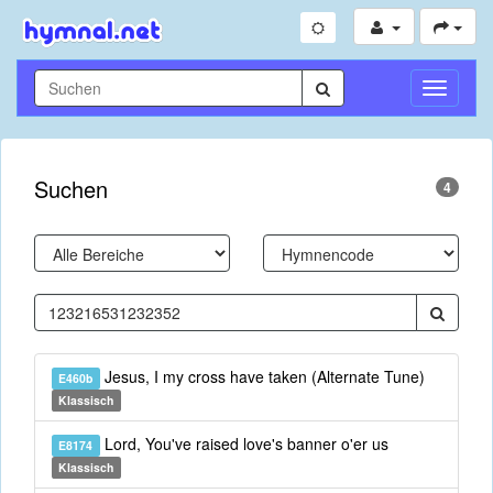
Navigati
umschal
Suchen
4
Jesus, I my cross have taken (Alternate Tune)
E460b
Klassisch
Lord, You've raised love's banner o'er us
E8174
Klassisch