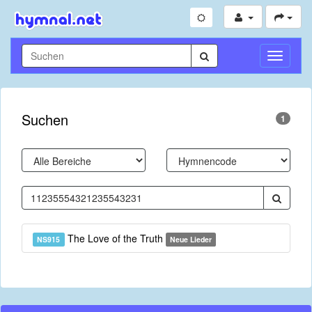
Navigati
umschal
Suchen
1
The Love of the Truth
NS915
Neue Lieder