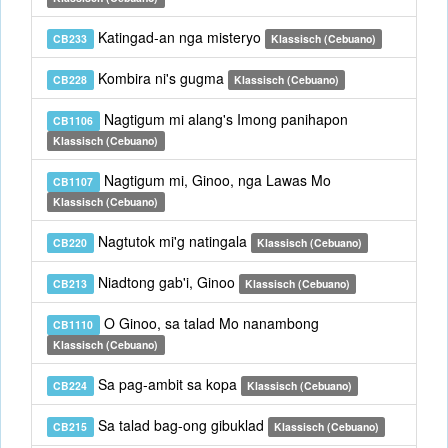
Katingad-an nga misteryo
CB233
Klassisch (Cebuano)
Kombira ni's gugma
CB228
Klassisch (Cebuano)
Nagtigum mi alang's Imong panihapon
CB1106
Klassisch (Cebuano)
Nagtigum mi, Ginoo, nga Lawas Mo
CB1107
Klassisch (Cebuano)
Nagtutok mi'g natingala
CB220
Klassisch (Cebuano)
Niadtong gab'i, Ginoo
CB213
Klassisch (Cebuano)
O Ginoo, sa talad Mo nanambong
CB1110
Klassisch (Cebuano)
Sa pag-ambit sa kopa
CB224
Klassisch (Cebuano)
Sa talad bag-ong gibuklad
CB215
Klassisch (Cebuano)