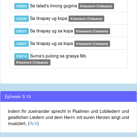
Sa talad's Imong gugma
CB223
Klassisch (Cebuano)
Sa tinapay ug kopa
CB226
Klassisch (Cebuano)
Sa tinapay ug sa kopa
CB221
Klassisch (Cebuano)
Sa tinapay ug sa kopa
CB227
Klassisch (Cebuano)
Suma's pulong sa grasya Mo
CB214
Klassisch (Cebuano)
Epheser 5:19
indem Ihr zueinander sprecht in Psalmen und Lobliedern und
geistlichen Liedern und dem Herrn mit euren Herzen singt und
musiziert, (
RcV
)