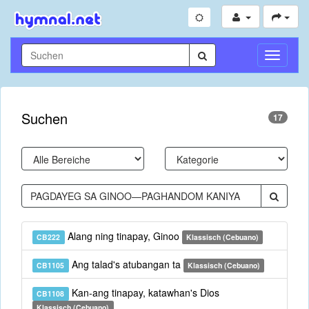
Navigati
umschal
Suchen
17
Alang ning tinapay, Ginoo
CB222
Klassisch (Cebuano)
Ang talad's atubangan ta
CB1105
Klassisch (Cebuano)
Kan-ang tinapay, katawhan's Dios
CB1108
Klassisch (Cebuano)