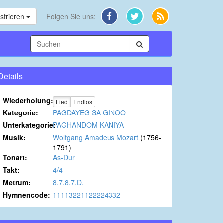
strieren
Folgen Sie uns:
Details
Wiederholung:
Lied
Endlos
Kategorie:
PAGDAYEG SA GINOO
Unterkategorie:
PAGHANDOM KANIYA
Musik:
Wolfgang Amadeus Mozart
(1756-
1791)
Tonart:
As-Dur
Takt:
4/4
Metrum:
8.7.8.7.D.
Hymnencode:
11113221122224332