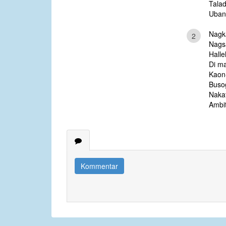
Tala
Uban
Nagk
2
Nagsa
Halle
Di ma
Kaon
Buso
Nakat
Ambi
Kommentar