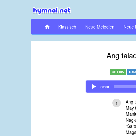
Klassisch
Neue Melodien
Neue 
Ang tala
CB1105
Cs6
Audio
00:00
Player
Ang t
1
May t
Manlu
Nag-
“Sa t
Magsa