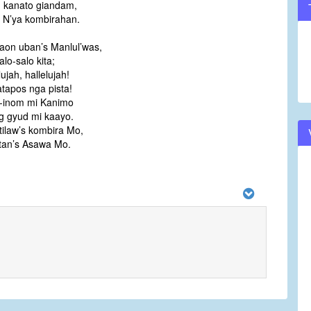
d kanato giandam,
 N’ya kombirahan.
aon uban’s Manlul’was,
lo-salo kita;
lujah, hallelujah!
tapos nga pista!
-inom mi Kanimo
g gyud mi kaayo.
ilaw’s kombira Mo,
tan’s Asawa Mo.