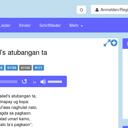
Anmelden/Regi
Lieder
Kinder
Schriftlieder
Mehr
d’s atubangan ta
22
E1105
G1105
R171
Use
1x
Up/Down
Arrow
alad’s atubangan ta,
keys
inapay ug kopa:
to
l’was naghulat nato,
increase
agda sa pagkaon.
or
alad umari kamo,
decrease
lo ta’s pagkaon”;
volume.