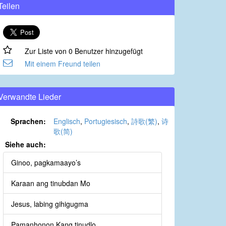
Teilen
Zur Liste von 0 Benutzer hinzugefügt
Mit einem Freund teilen
Verwandte Lieder
Sprachen:
Englisch
,
Portugiesisch
,
詩歌(繁)
,
诗
歌(简)
Siehe auch:
Ginoo, pagkamaayo’s
Karaan ang tinubdan Mo
Jesus, labing gihigugma
Pamanhonon Kang tinudlo