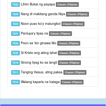
Lihim Bukal ng payapa
T532
Classic (Filipino)
Nang di makitang ganda Niya
T529
Classic (Filipino)
Noon puso ko'y malungkot
T522
Classic (Filipino)
Panlupa'y lipas na
T531
Classic (Filipino)
Poon sa 'kin ginawa Mo
T526
Classic (Filipino)
Si Kristo ang aking lahat
T530
Classic (Filipino)
Sinong liyag ko sa langit
T518
Classic (Filipino)
Tanging Hesus, ating paksa
T511
Classic (Filipino)
Walang kaparis na halaga
T510
Classic (Filipino)