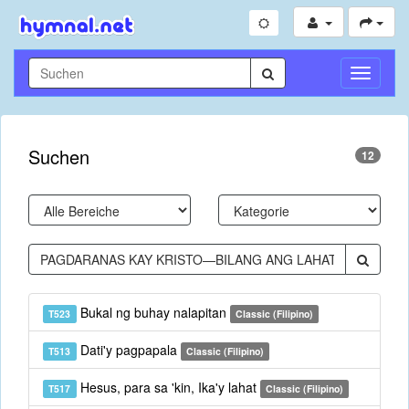
Navigati
umschal
Suchen
12
Bukal ng buhay nalapitan
T523
Classic (Filipino)
Dati'y pagpapala
T513
Classic (Filipino)
Hesus, para sa 'kin, Ika'y lahat
T517
Classic (Filipino)