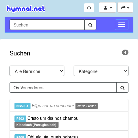
Navigati
umschal
Suchen
4
Elige ser un vencedor
NS506s
Neue Lieder
Cristo um dia nos chamou
P402
Klassisch (Portugiesisch)
Oh! aleluia, quais hebreus
P400