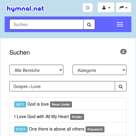
Navigati
umschal
Suchen
8
God is love
LB11
Neue Lieder
I Love God with All My Heart
Kinder
One there is above all others
E1011
Klassisch