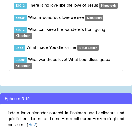
There is no love like the love of Jesus
E1012
Klassisch
What a wondrous love we see
E8689
Klassisch
What can keep the wanderers from going
E1013
Klassisch
What made You die for me
LB66
Neue Lieder
What wondrous love! What boundless grace
E8690
Klassisch
Epheser 5:19
indem Ihr zueinander sprecht in Psalmen und Lobliedern und
geistlichen Liedern und dem Herrn mit euren Herzen singt und
musiziert, (
RcV
)