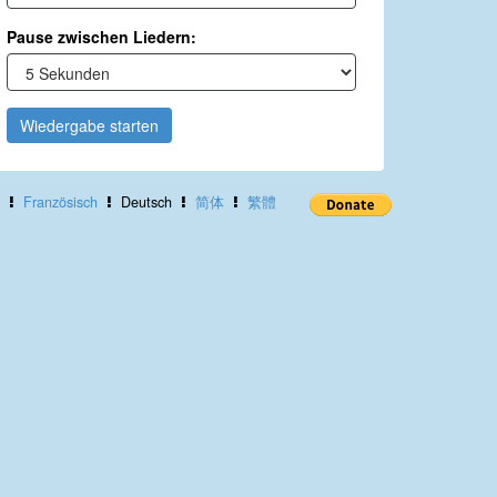
Pause zwischen Liedern:
Wiedergabe starten
Französisch
Deutsch
简体
繁體