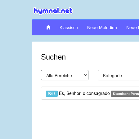
Klassisch
Neue Melodien
Neue 
Suchen
És, Senhor, o consagrado
P216
Klassisch (Portu