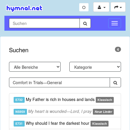
Navigati
umschal
Suchen
4
My Father is rich in houses and lands
E732
Klassisch
My heart is wounded—Lord, I pray
NS959
Neue Lieder
Why should I fear the darkest hour
E731
Klassisch