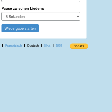
Pause zwischen Liedern:
Wiedergabe starten
Französisch
Deutsch
简体
繁體