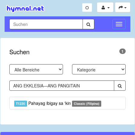
Navigati
umschal
Suchen
1
Pahayag ibigay sa 'kin
T1220
Classic (Filipino)