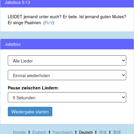
Jakobus 5:13
LEIDET jemand unter euch? Er bete. Ist jemand guten Mutes?
Er singe Psalmen. (
RcV
)
Jukebox
Pause zwischen Liedern:
Wiedergabe starten
Kontakt
Englisch
Französisch
Deutsch
简体
繁體