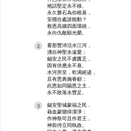
祂話堅定永不移。
永久磐石為你根基，
安穩住處誰能動？
救恩高牆四面環繞，
永向仇敵顯光榮。
看那豐沛活水江河，
2
湧自神聖永遠愛；
錫安之民不虞匱乏，
因有供應永不衰。
水河所至，乾渴絕迹，
且有恩典施眷顧；
此恩如同賜恩之主，
永不敗落永豐足。
錫安聖城蒙福之民，
3
藉血蒙贖得潔淨；
作神祭司且作君王，
神前侍立同執政。