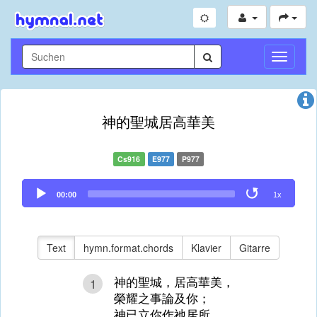
Navigati
umschal
神的聖城居高華美
Cs916
E977
P977
Audio
00:00
1x
Player
Text
hymn.format.chords
Klavier
Gitarre
神的聖城，居高華美，
1
榮耀之事論及你；
神已立你作祂居所，