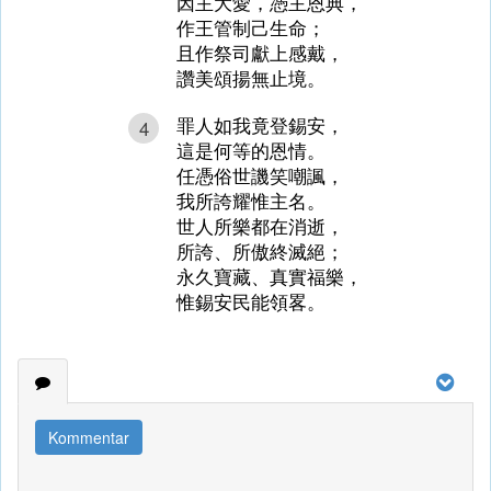
因主大愛，憑主恩典，
作王管制己生命；
且作祭司獻上感戴，
讚美頌揚無止境。
罪人如我竟登錫安，
4
這是何等的恩情。
任憑俗世譏笑嘲諷，
我所誇耀惟主名。
世人所樂都在消逝，
所誇、所傲終滅絕；
永久寶藏、真實福樂，
惟錫安民能領畧。
Kommentar