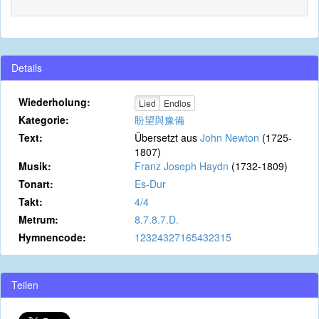
Details
Wiederholung:
Lied
Endlos
Kategorie:
盼望與豫備
Text:
Übersetzt aus
John Newton
(1725-
1807)
Musik:
Franz Joseph Haydn
(1732-1809)
Tonart:
Es-Dur
Takt:
4/4
Metrum:
8.7.8.7.D.
Hymnencode:
12324327165432315
Teilen