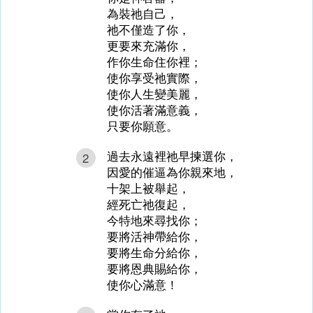
為裝祂自己，
祂不僅造了你，
更要來充滿你，
作你生命住你裡；
使你享受祂實際，
使你人生變美麗，
使你活著滿意義，
只要你願意。
過去永遠裡祂早揀選你，
2
因愛的催逼為你親來地，
十架上被舉起，
經死亡祂復起，
今特地來尋找你；
要將活神帶給你，
要將生命分給你，
要將恩典賜給你，
使你心滿意！