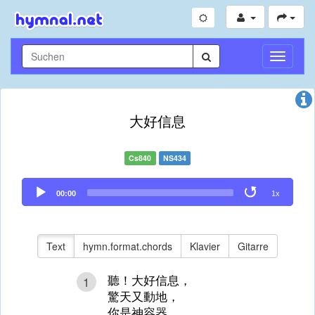
Navigati
umschal
大好信息
Cs840
NS434
Audio
00:00
1x
Player
Text
hymn.format.chords
Klavier
Gitarre
聽！大好信息，
1
驚天又動地，
你是神容器，