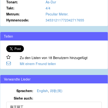
Tonart:
As-Dur
Takt:
4/4
Metrum:
Peculiar Meter.
Hymnencode:
34531211772342717655
Teilen
Zu den Listen von 18 Benutzern hinzugefügt
Mit einem Freund teilen
Verwandte Lieder
Sprachen:
English
,
诗歌(简)
Siehe auch:
與王同工