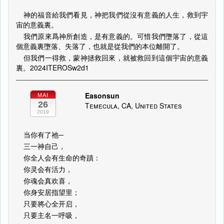
神的福音給我們看見，神把我們從沒有意義的人生，救到宇
宙的意義裏。
我們原來爲神所創造，是有意義的。可惜我們墮落了，從這
個意義裏墮落、失落了，也就是從我們的本位離開了。
但我們一得救，蒙神拯救回來，就被救回到這個宇宙的意義
裏。2024ITEROSw2d1
Easonsun
MAI
26
Temecula, CA, United States
2019
当你有了祂─
三一神自己，
你全人会有生命的奇蹟：
你灵会有活力，
你魂会真欢喜，
你身安居指望里；
只要將心全开启，
只要主名一呼吸，