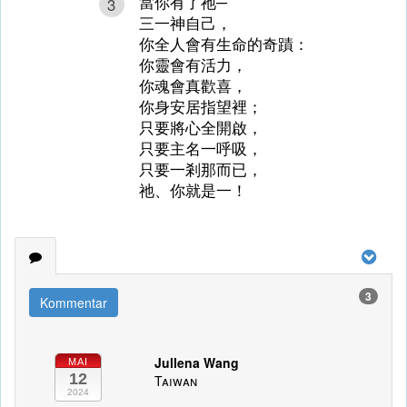
當你有了祂─
3
三一神自己，
你全人會有生命的奇蹟：
你靈會有活力，
你魂會真歡喜，
你身安居指望裡；
只要將心全開啟，
只要主名一呼吸，
只要一剎那而已，
祂、你就是一！
3
Kommentar
Jullena Wang
MAI
12
Taiwan
2024