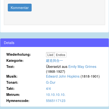
Kommentar
Details
Wiederholung:
Lied
Endlos
Kategorie:
建造與合一
Text:
Übersetzt aus
Emily May Grimes
(1868-1927)
Musik:
Edward John Hopkins
(1818-1901)
Tonart:
G-Dur
Takt:
4/4
Metrum:
10.10.10.10.
Hymnencode:
5565117123