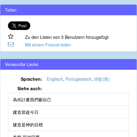
Teilen
Zu den Listen von 3 Benutzern hinzugefügt
Mit einem Freund teilen
Verwandte Lieder
Sprachen:
Englisch
,
Portugiesisch
,
诗歌(简)
Siehe auch:
為你計畫我們獻自己
建造當趁今日
建造是神的目標