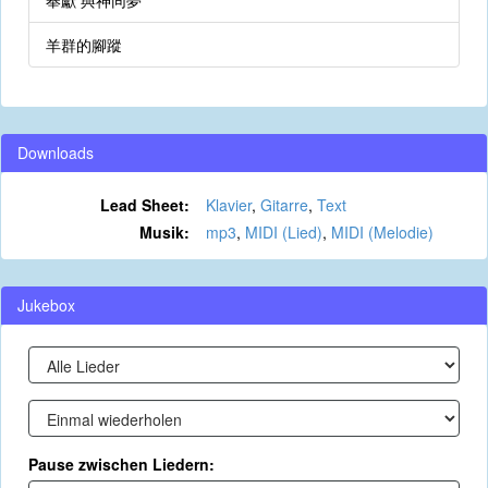
奉獻 與神同夢
羊群的腳蹤
Downloads
Lead Sheet:
Klavier
,
Gitarre
,
Text
Musik:
mp3
,
MIDI (Lied)
,
MIDI (Melodie)
Jukebox
Pause zwischen Liedern: