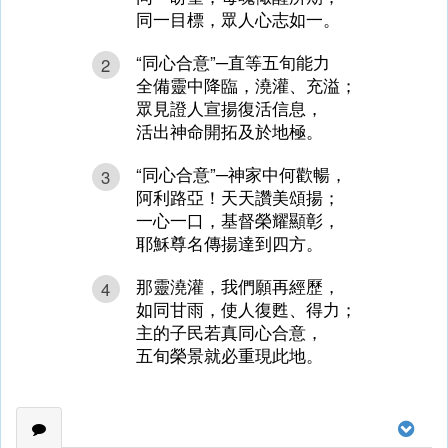
同一目標，眾人心志如一。
“同心合意”─直等五旬能力
2
全備靈中降臨，澆灌、充溢；
眾見證人宣揚復活信息，
活出神命開拓及於地極。
“同心合意”─神家中何歡暢，
3
阿利路亞！天天讚美頌揚；
一心一口，基督榮耀顯彰，
耶穌尊名傳揚達到四方。
那靈澆灌，我們願再經歷，
4
如同甘雨，使人復甦、得力；
主的子民若真同心合意，
五旬榮景就必重現此地。