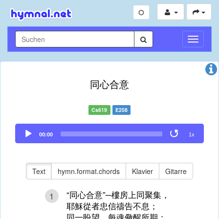
Navigati
umschal
同心合意
Cs619
E258
Audio
00:00
1x
Player
Text
hymn.format.chords
Klavier
Gitarre
“同心合意”─樓房上同聚集，
1
耶穌從者忠信禱告不息；
同一盼望，每魂儆醒所期；