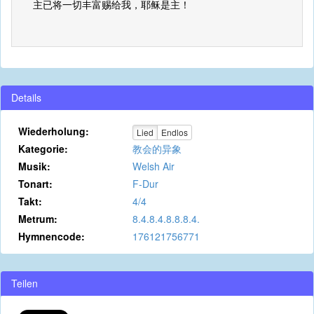
主已将一切丰富赐给我，耶稣是主！
Details
Wiederholung:
Lied
Endlos
Kategorie:
教会的异象
Musik:
Welsh Air
Tonart:
F-Dur
Takt:
4/4
Metrum:
8.4.8.4.8.8.8.4.
Hymnencode:
176121756771
Teilen