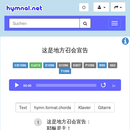
Navigati
umschal
这是地方召会宣告
CB1096
Cs515
E1096
G1096
K807
P1096
R99
S62
T1096
Audio
00:00
1x
Player
Text
hymn.format.chords
Klavier
Gitarre
这是地方召会宣告：
1
耶稣是主！