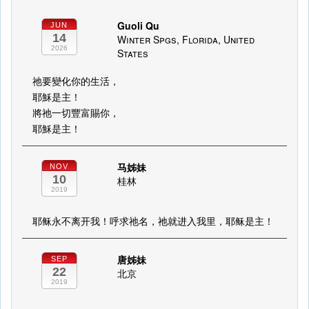
Guoli Qu
JUN
14
Winter Spgs, Florida, United
2026
States
祂要變化你的生活，
耶穌是主！
將祂一切豐富賜你，
耶穌是主！
马姊妹
NOV
10
桂林
2019
耶稣永不离开我！呼求祂名，祂就进入我里，耶稣是主！
唐姊妹
SEP
22
北京
2019