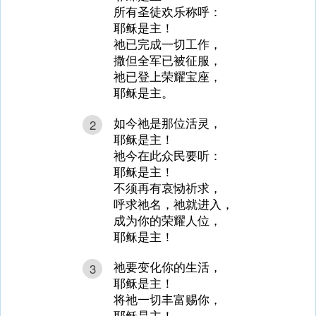
所有圣徒欢乐称呼：
耶稣是主！
祂已完成一切工作，
撒但全军已被征服，
祂已登上荣耀宝座，
耶稣是主。
如今祂是那位活灵，
2
耶稣是主！
祂今在此众民要听：
耶稣是主！
不须再有哀恸祈求，
呼求祂名，祂就进入，
成为你的荣耀人位，
耶稣是主！
祂要变化你的生活，
3
耶稣是主！
将祂一切丰富赐你，
耶稣是主！