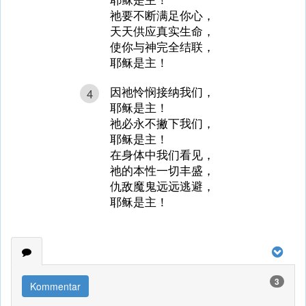
祂要不断满足你心，
天天供应真实生命，
使你与神完全结联，
耶稣是主！
因祂怜悯接纳我们，
4
耶稣是主！
祂必永不撇下我们，
耶稣是主！
在身体中我们看见，
祂的本性一切丰盛，
仇敌魔鬼远远逃避，
耶稣是主！
3
Kommentar