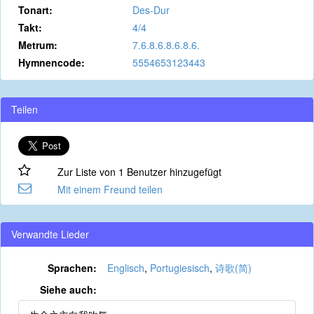
Tonart:
Des-Dur
Takt:
4/4
Metrum:
7.6.8.6.8.6.8.6.
Hymnencode:
5554653123443
Teilen
Zur Liste von 1 Benutzer hinzugefügt
Mit einem Freund teilen
Verwandte Lieder
Sprachen:
Englisch
,
Portugiesisch
,
诗歌(简)
Siehe auch: