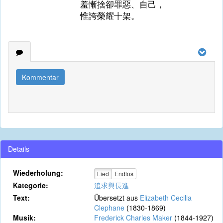
羞慚捨卻罪惡、自己，
惟誇榮耀十架。
Kommentar
Details
Wiederholung:
Lied
Endlos
Kategorie:
追求與長進
Text:
Übersetzt aus
Elizabeth Cecilia
Clephane
(1830-1869)
Musik:
Frederick Charles Maker
(1844-1927)