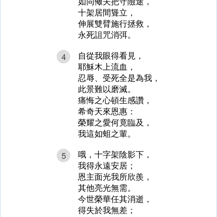
如同儆夫把守險途，
十架居間聳立，
伸展雙臂施行拯救，
永死詛咒消弭。
自從我眼得看見，
4
耶穌木上流血，
忍辱、受死全是為我，
此景難以磨滅。
痛悔之心頓生感讚，
希奇天來恩惠：
榮耀之愛何竟臨及，
我這如蛆之輩。
哦，十字架陰影下，
5
我得永遠安居；
恩主面光我所欣羨，
其他亮光無需。
今世榮華任其消逝，
得失於我無差；