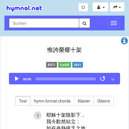
Navigati
umschal
惟誇榮耀十架
B371
Cs435
E621
Audio
00:00
1x
Player
Text
hymn.format.chords
Klavier
Gitarre
耶穌十架陰影下，
1
我今歡然站立；
如在炎熱疲乏之地，