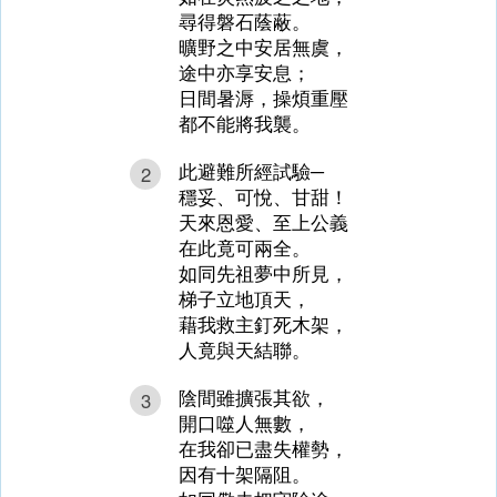
尋得磐石蔭蔽。
曠野之中安居無虞，
途中亦享安息；
日間暑溽，操煩重壓
都不能將我襲。
此避難所經試驗─
2
穩妥、可悅、甘甜！
天來恩愛、至上公義
在此竟可兩全。
如同先祖夢中所見，
梯子立地頂天，
藉我救主釘死木架，
人竟與天結聯。
陰間雖擴張其欲，
3
開口噬人無數，
在我卻已盡失權勢，
因有十架隔阻。