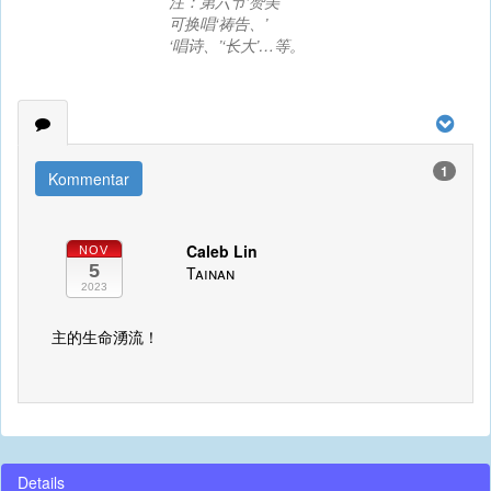
注：第六节‘赞美’
可换唱‘祷告、’
‘唱诗、’‘长大’…等。
1
Kommentar
Caleb Lin
NOV
5
Tainan
2023
主的生命湧流！
Details