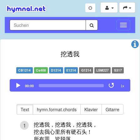
Navigati
umschal
挖透我
CB1214
Cs408
D1214
E1214
G1214
LSM227
S317
Audio
00:00
1x
Player
Text
hymn.format.chords
Klavier
Gitarre
挖透我，挖透我，挖透我，
1
挖去我心里所有硬石头！
所有罪，皆脱落，