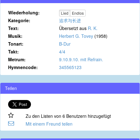
Wiederholung:
Lied
Endlos
Kategorie:
追求与长进
Text:
Übersetzt aus
R. K.
Musik:
Herbert G. Tovey
(1958)
Tonart:
B-Dur
Takt:
4/4
Metrum:
9.10.9.10. mit Refrain.
Hymnencode:
345565123
Teilen
Zu den Listen von 6 Benutzern hinzugefügt
Mit einem Freund teilen