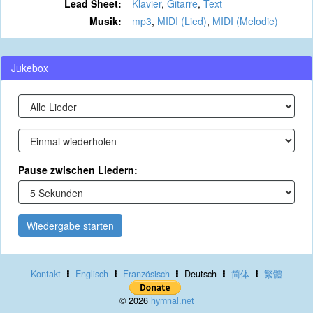
Lead Sheet:
Klavier
,
Gitarre
,
Text
Musik:
mp3
,
MIDI (Lied)
,
MIDI (Melodie)
Jukebox
Pause zwischen Liedern:
Wiedergabe starten
Kontakt
Englisch
Französisch
Deutsch
简体
繁體
© 2026
hymnal.net