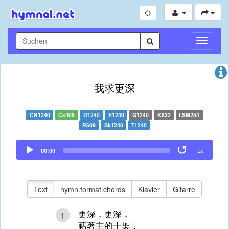
Navigati
umschal
我求更深
CB1240
Cs406
D1240
E1240
G1240
K832
LSM254
R609
Sk1240
T1240
Audio
00:00
1x
Player
Text
hymn.format.chords
Klavier
Gitarre
更深，更深，
1
藉著主的十架，