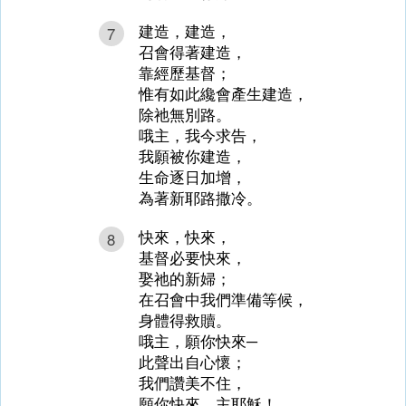
建造，建造，
7
召會得著建造，
靠經歷基督；
惟有如此纔會產生建造，
除祂無別路。
哦主，我今求告，
我願被你建造，
生命逐日加增，
為著新耶路撒冷。
快來，快來，
8
基督必要快來，
娶祂的新婦；
在召會中我們準備等候，
身體得救贖。
哦主，願你快來─
此聲出自心懷；
我們讚美不住，
願你快來，主耶穌！