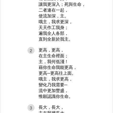
讓我更深入；死與生命，
二者連在一起，
使流加深，主。
哦主，我求更深，
天天作工我身；
遍我全人各部，
直到全新於我主。
更高，更高，
2
在主生命裡面；
主，我何低淺！
藉你生命我能更高，
更高─更高往上面。
哦主，我求更高，
變化乃我需要─
流中更加豐盛，
惟願認識你生命。
長大，長大，
3
主在我裡長大，