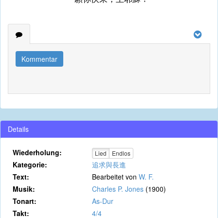
Kommentar
Details
Wiederholung:
Lied
Endlos
Kategorie:
追求與長進
Text:
Bearbeitet von
W. F.
Musik:
Charles P. Jones
(1900)
Tonart:
As-Dur
Takt:
4/4