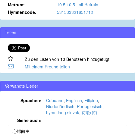
Metrum:
10.5.10.5. mit Refrain.
Hymnencode:
531533321651712
Teilen
Zu den Listen von 10 Benutzern hinzugefügt
Mit einem Freund teilen
Verwandte Lieder
Sprachen:
Cebuano
,
Englisch
,
Filipino
,
Niederländisch
,
Portugiesisch
,
hymn.lang.slovak
,
诗歌(简)
Siehe auch:
心歸向主