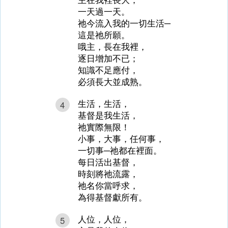
一天過一天。
祂今流入我的一切生活─
這是祂所願。
哦主，長在我裡，
逐日增加不已；
知識不足應付，
必須長大並成熟。
生活，生活，
4
基督是我生活，
祂實際無限！
小事，大事，任何事，
一切事─祂都在裡面。
每日活出基督，
時刻將祂流露，
祂名你當呼求，
為得基督獻所有。
人位，人位，
5