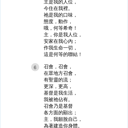
主是我的人位，
今住在我裡。
祂是我的口味，
態度，動作，
哦，何等希奇！
主，你是我人位，
安家在我心內；
作我生命一切，
這是何等的聯結！
召會，召會，
6
在眾地方召會，
有聖靈的流；
更深，更高，
基督是我生活，
我被祂佔有。
召會乃是基督
各方面的顯出；
主，我願脫自己，
為著建造你身體。