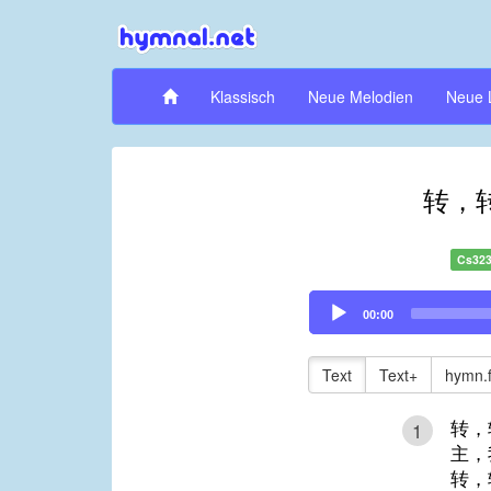
Klassisch
Neue Melodien
Neue 
转，
Cs32
Audio
00:00
Player
Text
Text+
hymn.
转，
1
主，
转，