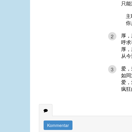
只能
主
你
厚，
2
呼求
厚，
从今
爱，
3
如同
爱，
疯狂
Kommentar