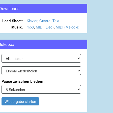
Downloads
Lead Sheet:
Klavier
,
Gitarre
,
Text
Musik:
mp3
,
MIDI (Lied)
,
MIDI (Melodie)
Jukebox
Pause zwischen Liedern:
Wiedergabe starten