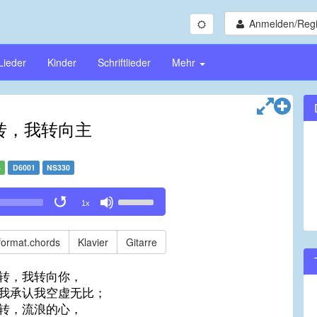
Anmelden/Regi
Lieder
Kinder
Schriftlieder
Mehr
转，我转向主
3
D6001
NS330
Use
1x
Up/Down
Arrow
keys
format.chords
Klavier
Gitarre
to
increase
转，我转向你，
or
我承认我空虚无比；
decrease
转，流浪的心，
volume.