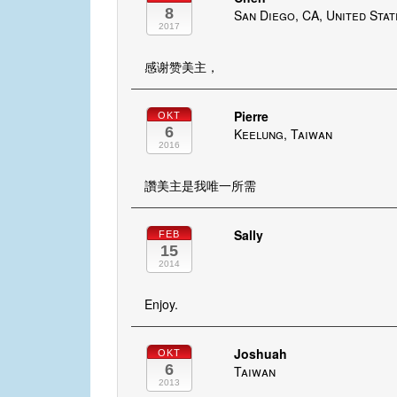
8
San Diego, CA, United Sta
2017
感谢赞美主，
Pierre
OKT
6
Keelung, Taiwan
2016
讚美主是我唯一所需
Sally
FEB
15
2014
Enjoy.
Joshuah
OKT
6
Taiwan
2013