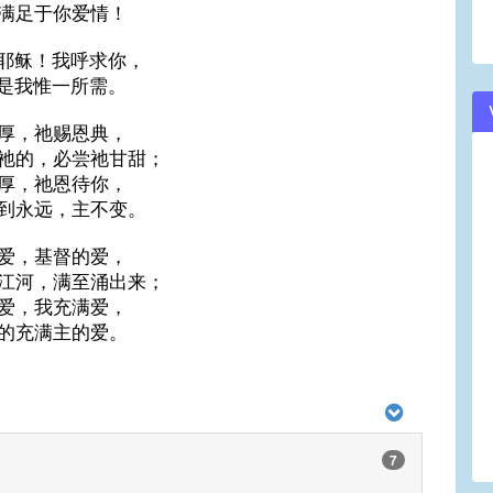
满足于你爱情！
耶稣！我呼求你，
是我惟一所需。
厚，祂赐恩典，
祂的，必尝祂甘甜；
厚，祂恩待你，
到永远，主不变。
爱，基督的爱，
江河，满至涌出来；
爱，我充满爱，
的充满主的爱。
7