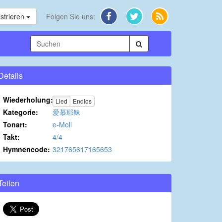
strieren
Folgen Sie uns:
Details
Wiederholung:
Lied
Endlos
Kategorie:
爱慕耶稣
Tonart:
e-Moll
Takt:
4/4
Hymnencode:
321765617165653
Teilen