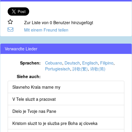
Zur Liste von 0 Benutzer hinzugefügt
Mit einem Freund teilen
Verwandte Lieder
Sprachen:
Cebuano
,
Deutsch
,
Englisch
,
Filipino
,
Portugiesisch
,
詩歌(繁)
,
诗歌(简)
Siehe auch:
Slavneho Krala mame my
V Tele sluzit a pracovat
Dielo je Tvoje nas Pane
Kristom sluzit to je sluzba pre Boha aj cloveka