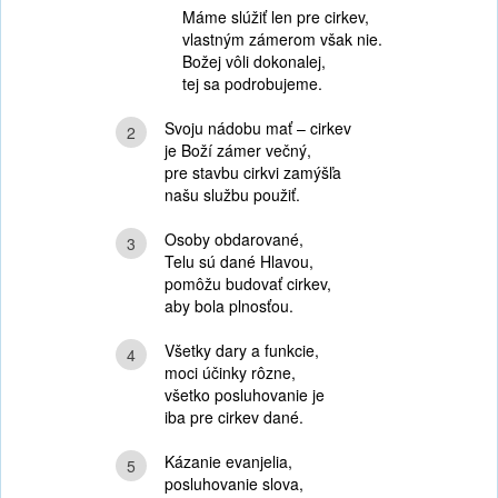
Máme slúžiť len pre cirkev,
vlastným zámerom však nie.
Božej vôli dokonalej,
tej sa podrobujeme.
Svoju nádobu mať – cirkev
2
je Boží zámer večný,
pre stavbu cirkvi zamýšľa
našu službu použiť.
Osoby obdarované,
3
Telu sú dané Hlavou,
pomôžu budovať cirkev,
aby bola plnosťou.
Všetky dary a funkcie,
4
moci účinky rôzne,
všetko posluhovanie je
iba pre cirkev dané.
Kázanie evanjelia,
5
posluhovanie slova,