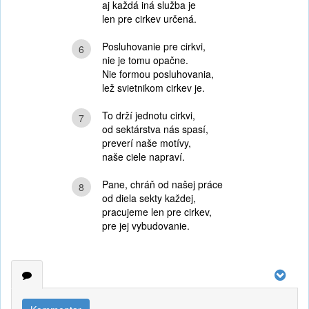
aj každá iná služba je
len pre cirkev určená.
Posluhovanie pre cirkvi,
6
nie je tomu opačne.
Nie formou posluhovania,
lež svietnikom cirkev je.
To drží jednotu cirkvi,
7
od sektárstva nás spasí,
preverí naše motívy,
naše ciele napraví.
Pane, chráň od našej práce
8
od diela sekty každej,
pracujeme len pre cirkev,
pre jej vybudovanie.