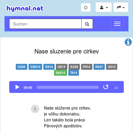
Navigati
umschal
Nase sluzenie pre cirkev
C658
CB914
E914
G914
K658
P914
R657
S412
Sk914
T914
Audio
00:00
1x
Player
Naše slúženie pre cirkev,
1
je vôľou dokonalou.
Len takáto bola práca
Pánových apoštolov.