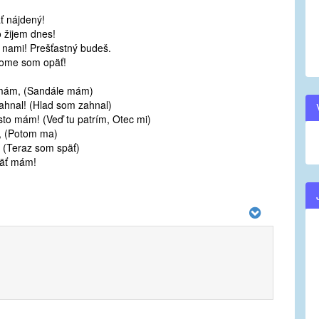
ť nájdený!
o žijem dnes!
s nami! Prešťastný budeš.
ome som opäť!
 mám, (Sandále mám)
ahnal! (Hlad som zahnal)
to mám! (Veď tu patrím, Otec mi)
l, (Potom ma)
! (Teraz som späť)
päť mám!