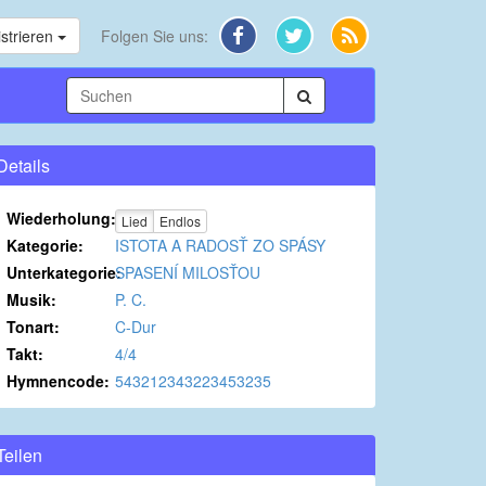
strieren
Folgen Sie uns:
Details
Wiederholung:
Lied
Endlos
Kategorie:
ISTOTA A RADOSŤ ZO SPÁSY
Unterkategorie:
SPASENÍ MILOSŤOU
Musik:
P. C.
Tonart:
C-Dur
Takt:
4/4
Hymnencode:
543212343223453235
Teilen