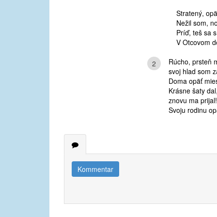
Stratený, opä
Nežil som, n
Príď, teš sa 
V Otcovom d
Rúcho, prsteň
2
svoj hlad som z
Doma opäť mies
Krásne šaty da
znovu ma prijal
Svoju rodinu o
Kommentar