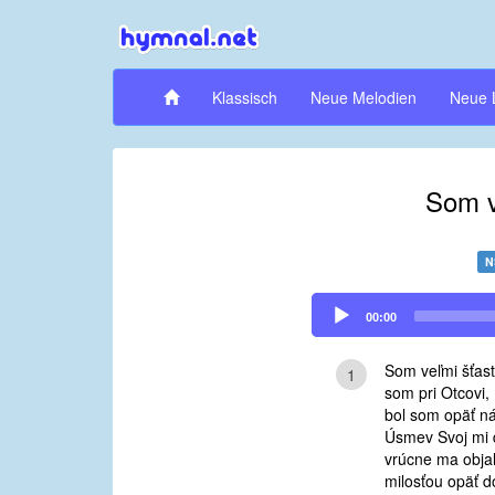
Klassisch
Neue Melodien
Neue 
Som v
N
Audio
00:00
Player
Som veľmi šťast
1
som pri Otcovi,
bol som opäť ná
Úsmev Svoj mi 
vrúcne ma objal
milosťou opäť do