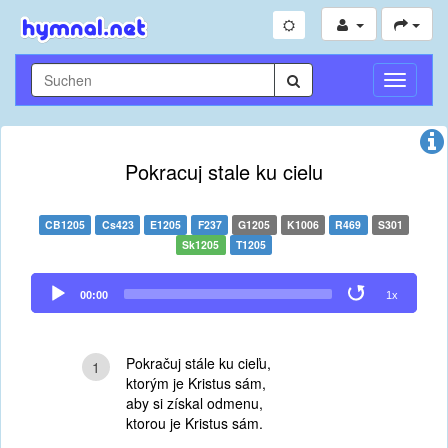
Navigati
umschal
Pokracuj stale ku cielu
CB1205
Cs423
E1205
F237
G1205
K1006
R469
S301
Sk1205
T1205
Audio
00:00
1x
Player
Pokračuj stále ku cieľu,
1
ktorým je Kristus sám,
aby si získal odmenu,
ktorou je Kristus sám.