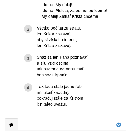
Ideme! My ďalej!
Ideme! Aleluja, za odmenou ideme!
My ďalej! Získať Krista chceme!
Všetko počítaj za stratu,
2
len Krista získavaj,
aby si získal odmenu,
len Krista získavaj.
Snaž sa len Pána poznávať
3
a silu vzkriesenia,
tak budeme odmenu mať,
hoc cez utrpenia.
Tak teda stále jedno rob,
4
minulosť zabúdaj,
pokračuj stále za Kristom,
len takto uvažuj.