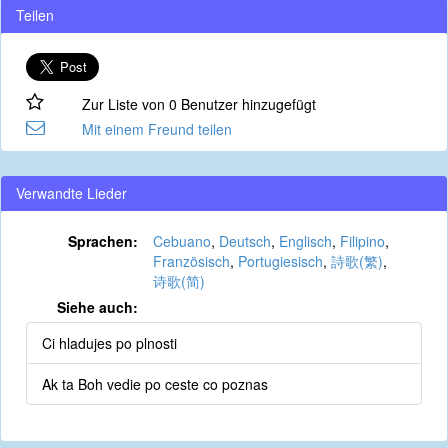
Teilen
Zur Liste von 0 Benutzer hinzugefügt
Mit einem Freund teilen
Verwandte Lieder
Sprachen:
Cebuano
,
Deutsch
,
Englisch
,
Filipino
,
Französisch
,
Portugiesisch
,
詩歌(繁)
,
诗歌(简)
Siehe auch:
Ci hladujes po plnosti
Ak ta Boh vedie po ceste co poznas