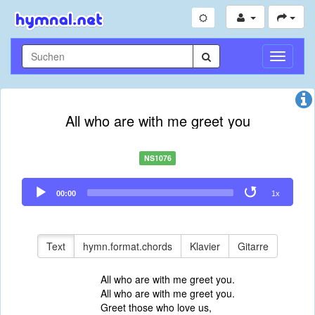
Navigati
umschal
All who are with me greet you
NS1076
Audio
00:00
1x
Player
Text
hymn.format.chords
Klavier
Gitarre
All who are with me greet you.
All who are with me greet you.
Greet those who love us,