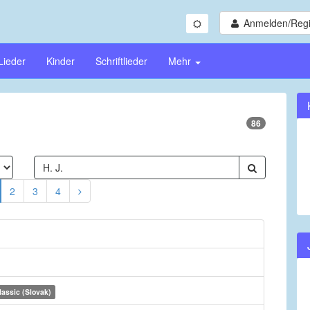
Anmelden/Regi
Lieder
Kinder
Schriftlieder
Mehr
86
2
3
4
lassic (Slovak)