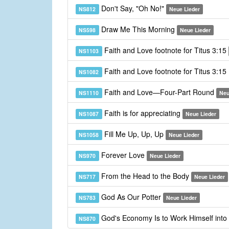
Don't Say, "Oh No!"
NS812
Neue Lieder
Draw Me This Morning
NS598
Neue Lieder
Faith and Love footnote for Titus 3:15
NS1103
Faith and Love footnote for Titus 3:15
NS1082
Faith and Love—Four-Part Round
NS1110
Neu
Faith is for appreciating
NS1087
Neue Lieder
Fill Me Up, Up, Up
NS1058
Neue Lieder
Forever Love
NS970
Neue Lieder
From the Head to the Body
NS717
Neue Lieder
God As Our Potter
NS783
Neue Lieder
God's Economy Is to Work Himself into
NS870