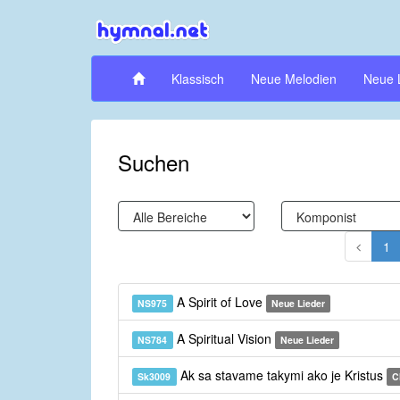
Klassisch
Neue Melodien
Neue 
Suchen
1
A Spirit of Love
NS975
Neue Lieder
A Spiritual Vision
NS784
Neue Lieder
Ak sa stavame takymi ako je Kristus
Sk3009
C