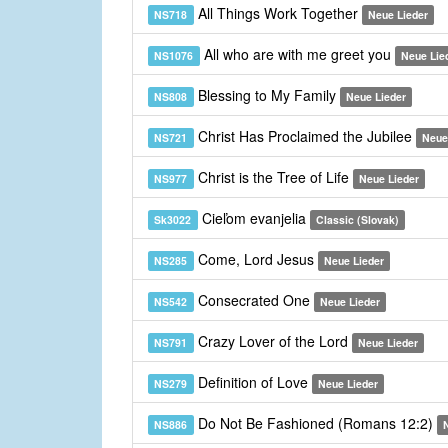
All Things Work Together
NS718
Neue Lieder
All who are with me greet you
NS1076
Neue Lie
Blessing to My Family
NS808
Neue Lieder
Christ Has Proclaimed the Jubilee
NS721
Neue
Christ is the Tree of Life
NS977
Neue Lieder
Cieľom evanjelia
Sk3022
Classic (Slovak)
Come, Lord Jesus
NS285
Neue Lieder
Consecrated One
NS542
Neue Lieder
Crazy Lover of the Lord
NS791
Neue Lieder
Definition of Love
NS279
Neue Lieder
Do Not Be Fashioned (Romans 12:2)
NS886