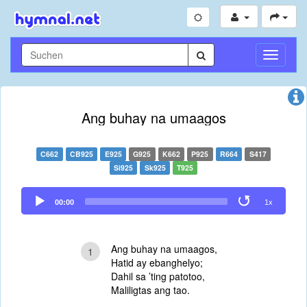
Navigati
umschal
Ang buhay na umaagos
C662
CB925
E925
G925
K662
P925
R664
S417
Si925
Sk925
T925
Audio
00:00
1x
Player
Ang buhay na umaagos,
1
Hatid ay ebanghelyo;
Dahil sa ’ting patotoo,
Maliligtas ang tao.