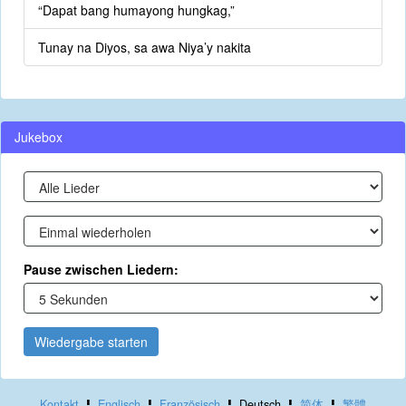
“Dapat bang humayong hungkag,”
Tunay na Diyos, sa awa Niya’y nakita
Jukebox
Pause zwischen Liedern:
Wiedergabe starten
Kontakt
Englisch
Französisch
Deutsch
简体
繁體