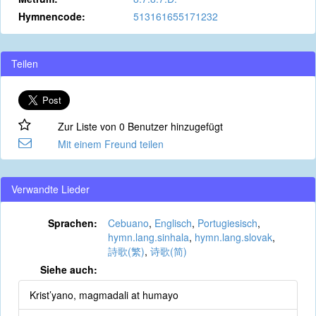
Hymnencode:
513161655171232
Teilen
Zur Liste von 0 Benutzer hinzugefügt
Mit einem Freund teilen
Verwandte Lieder
Sprachen:
Cebuano
,
Englisch
,
Portugiesisch
,
hymn.lang.sinhala
,
hymn.lang.slovak
,
詩歌(繁)
,
诗歌(简)
Siehe auch:
Krist’yano, magmadali at humayo