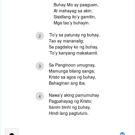
Buhay Mo ay paagusin,
At mahayag sa akin;
Sisidlang ito’y gamitin,
Mga tao’y buhayin.
’To’y sa patunay ng buhay,
2
Tao ay mananalig;
Sa pagdaloy ko ng buhay,
’To’y kanyang makakamit.
Sa Panginoon umugnay,
3
Mamunga bilang sanga;
Kristo sa agos ng buhay,
Bahaginan ang iba.
Nawa’y aking pamumuhay
4
Pagpahayag ng Kristo;
Itanim binhi ng buhay,
Hindi lang pagtuturo.