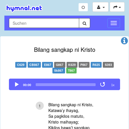
Navigati
umschal
Bilang sangkap ni Kristo
C629
CB867
E867
G867
K629
P867
R625
S393
Sk867
T867
Audio
00:00
1x
Player
Bilang sangkap ni Kristo,
1
Katawa’y ihayag,
Sa pagkilos matuto,
Kristo maihayag;
Kikilos bawa’t sangkap,