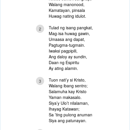
Walang manonood,
Kamatayan, pinsala
Huwag nating idulot.
Tulad ng isang pangkat,
2
Mag-isa huwag gawin,
Umaasa ang dapat,
Pagtugma-tugmain.
Iwaksi pagpipili,
Ang daloy ay sundin,
Daan ng Espiritu
Ay ating alamin.
Tuon nati’y si Kristo,
3
Walang ibang sentro;
Salamuha kay Kristo
Yaman makasalo.
Siya’y Ulo’t nilalaman,
Ihayag Katawan;
Sa ’ting pulong anuman
Siya ang patunayan.