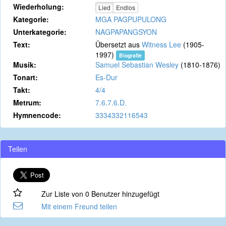
Wiederholung:
Lied
Endlos
Kategorie:
MGA PAGPUPULONG
Unterkategorie:
NAGPAPANGSYON
Text:
Übersetzt aus
Witness Lee
(1905-
1997)
Biografie
Musik:
Samuel Sebastian Wesley
(1810-1876)
Tonart:
Es-Dur
Takt:
4/4
Metrum:
7.6.7.6.D.
Hymnencode:
3334332116543
Teilen
Zur Liste von 0 Benutzer hinzugefügt
Mit einem Freund teilen