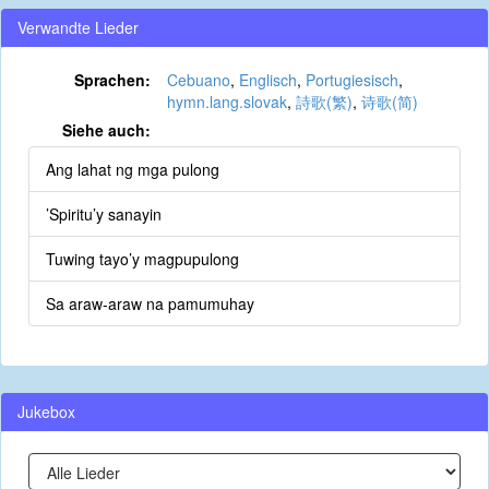
Verwandte Lieder
Sprachen:
Cebuano
,
Englisch
,
Portugiesisch
,
hymn.lang.slovak
,
詩歌(繁)
,
诗歌(简)
Siehe auch:
Ang lahat ng mga pulong
’Spiritu’y sanayin
Tuwing tayo’y magpupulong
Sa araw-araw na pamumuhay
Jukebox