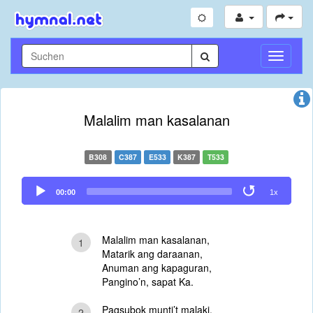
Navigati
umschal
Malalim man kasalanan
B308
C387
E533
K387
T533
Audio
00:00
1x
Player
Malalim man kasalanan,
1
Matarik ang daraanan,
Anuman ang kapaguran,
Pangino’n, sapat Ka.
Pagsubok munti’t malaki,
2