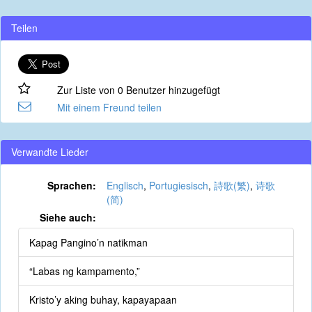
Teilen
Zur Liste von 0 Benutzer hinzugefügt
Mit einem Freund teilen
Verwandte Lieder
Sprachen:
Englisch
,
Portugiesisch
,
詩歌(繁)
,
诗歌
(简)
Siehe auch:
Kapag Pangino’n natikman
“Labas ng kampamento,”
Kristo’y aking buhay, kapayapaan