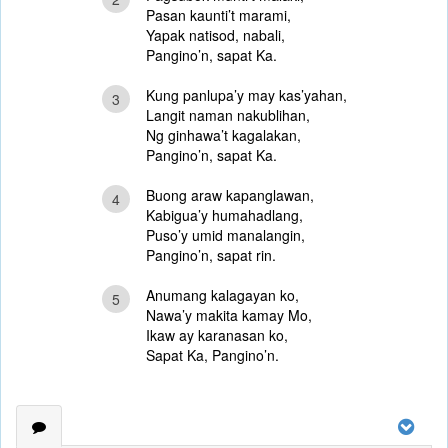
Pasan kaunti’t marami,
Yapak natisod, nabali,
Pangino’n, sapat Ka.
Kung panlupa’y may kas’yahan,
3
Langit naman nakublihan,
Ng ginhawa’t kagalakan,
Pangino’n, sapat Ka.
Buong araw kapanglawan,
4
Kabigua’y humahadlang,
Puso’y umid manalangin,
Pangino’n, sapat rin.
Anumang kalagayan ko,
5
Nawa’y makita kamay Mo,
Ikaw ay karanasan ko,
Sapat Ka, Pangino’n.