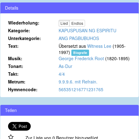
Details
Wiederholung:
Lied
Endlos
Kategorie:
KAPUSPUSAN NG ESPIRITU
Unterkategorie:
ANG PAGBUBUHOS
Text:
Übersetzt aus
Witness Lee
(1905-
1997)
Biografie
Musik:
George Frederick Root
(1820-1895)
Tonart:
As-Dur
Takt:
4/4
Metrum:
9.9.9.6. mit Refrain.
Hymnencode:
565351216771231765
Teilen
Zur Liste von 0 Benutzer hinzugefügt