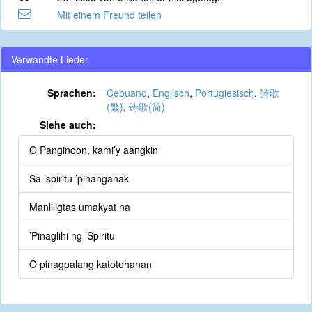
Mit einem Freund teilen
Verwandte Lieder
Sprachen:
Cebuano
,
Englisch
,
Portugiesisch
,
詩歌
(繁)
,
诗歌(简)
Siehe auch:
O Panginoon, kami’y aangkin
Sa ’spiritu ’pinanganak
Manliligtas umakyat na
’Pinaglihi ng ’Spiritu
O pinagpalang katotohanan