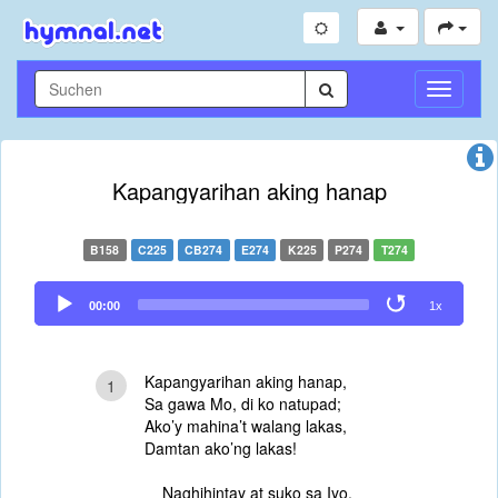
Navigati
umschal
Kapangyarihan aking hanap
B158
C225
CB274
E274
K225
P274
T274
Audio
00:00
1x
Player
Kapangyarihan aking hanap,
1
Sa gawa Mo, di ko natupad;
Ako’y mahina’t walang lakas,
Damtan ako’ng lakas!
Naghihintay at suko sa Iyo,