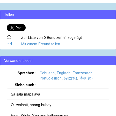
Teilen
Zur Liste von 0 Benutzer hinzugefügt
Mit einem Freund teilen
Verwandte Lieder
Sprachen:
Cebuano
,
Englisch
,
Französisch
,
Portugiesisch
,
詩歌(繁)
,
诗歌(简)
Siehe auch:
Sa sala mapalaya
O l’walhati, anong buhay
Hesu-Kristo, Siya ang kailangan mo