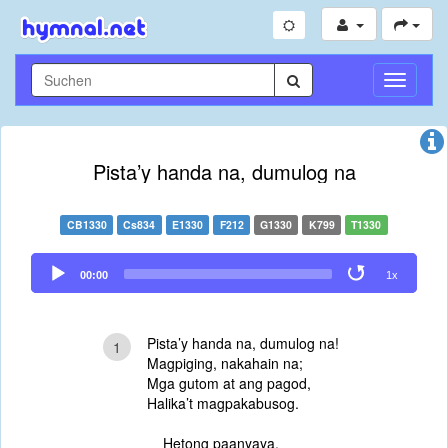
Navigati
umschal
Pista’y handa na, dumulog na
CB1330
Cs834
E1330
F212
G1330
K799
T1330
Audio
00:00
1x
Player
Pista’y handa na, dumulog na!
1
Magpiging, nakahain na;
Mga gutom at ang pagod,
Halika’t magpakabusog.
Hetong paanyaya,