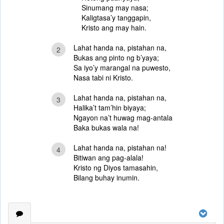
Sinumang may nasa;
Kaligtasa’y tanggapin,
Kristo ang may hain.
Lahat handa na, pistahan na,
2
Bukas ang pinto ng b’yaya;
Sa iyo’y marangal na puwesto,
Nasa tabi ni Kristo.
Lahat handa na, pistahan na,
3
Halika’t tam’hin biyaya;
Ngayon na’t huwag mag-antala
Baka bukas wala na!
Lahat handa na, pistahan na!
4
Bitiwan ang pag-alala!
Kristo ng Diyos tamasahin,
Bilang buhay inumin.