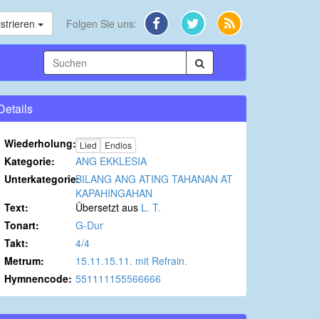
strieren
Folgen Sie uns:
Details
Wiederholung:
Lied
Endlos
Kategorie:
ANG EKKLESIA
Unterkategorie:
BILANG ANG ATING TAHANAN AT
KAPAHINGAHAN
Text:
Übersetzt aus
L. T.
Tonart:
G-Dur
Takt:
4/4
Metrum:
15.11.15.11. mit Refrain.
Hymnencode:
551111155566666