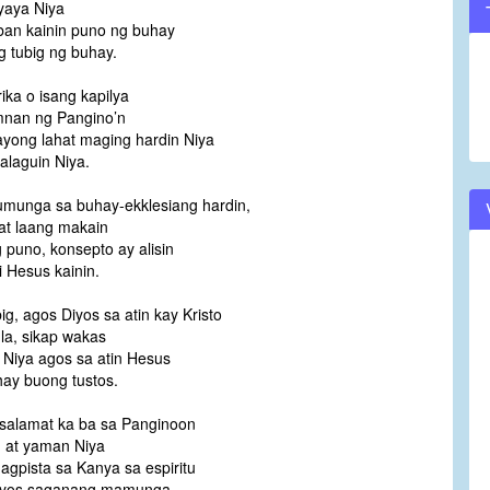
yaya Niya
ban kainin puno ng buhay
g tubig ng buhay.
ika o isang kapilya
mnan ng Pangino’n
yong lahat maging hardin Niya
laguin Niya.
unga sa buhay-ekklesiang hardin,
at laang makain
 puno, konsepto ay alisin
i Hesus kainin.
g, agos Diyos sa atin kay Kristo
la, sikap wakas
n Niya agos sa atin Hesus
ay buong tustos.
salamat ka ba sa Panginoon
d at yaman Niya
gpista sa Kanya sa espiritu
iyos saganang mamunga.