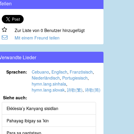
Teilen
Zur Liste von 0 Benutzer hinzugefügt
Mit einem Freund teilen
Verwandte Lieder
Sprachen:
Cebuano
,
Englisch
,
Französisch
,
Niederländisch
,
Portugiesisch
,
hymn.lang.sinhala
,
hymn.lang.slovak
,
詩歌(繁)
,
诗歌(简)
Siehe auch:
Ekklesia’y Kanyang sisidlan
Pahayag ibigay sa ’kin
Para sa pagtatayo