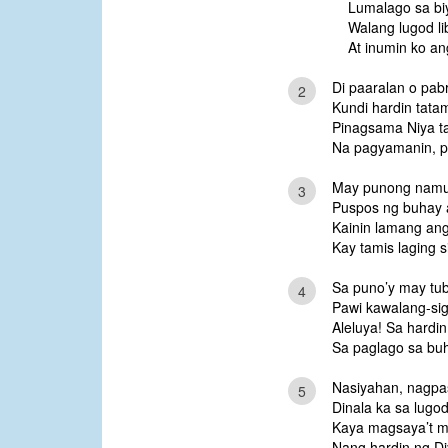
Lumalago sa bi
Walang lugod li
At inumin ko an
Di paaralan o pabr
2
Kundi hardin tata
Pinagsama Niya ta
Na pagyamanin, pa
May punong namum
3
Puspos ng buhay 
Kainin lamang ang
Kay tamis laging s
Sa puno’y may tubi
4
Pawi kawalang-sig
Aleluya! Sa hardi
Sa paglago sa buh
Nasiyahan, nagpa
5
Dinala ka sa lugo
Kaya magsaya’t ma
Nang hardin ng D