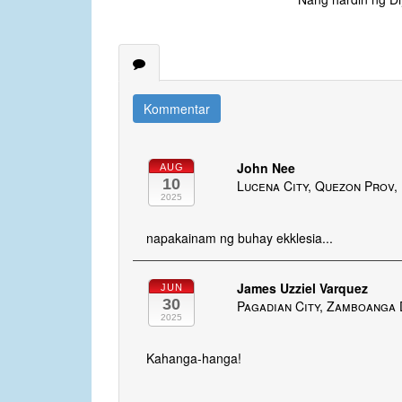
Kommentar
John Nee
AUG
10
Lucena City, Quezon Prov, 
2025
napakainam ng buhay ekklesia...
James Uzziel Varquez
JUN
30
Pagadian City, Zamboanga D
2025
Kahanga-hanga!