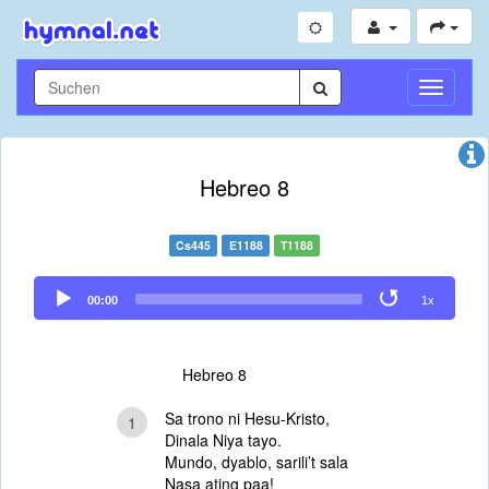
Navigati
umschal
Hebreo 8
Cs445
E1188
T1188
Audio
00:00
1x
Player
Hebreo 8
Sa trono ni Hesu-Kristo,
1
Dinala Niya tayo.
Mundo, dyablo, sarili’t sala
Nasa ating paa!