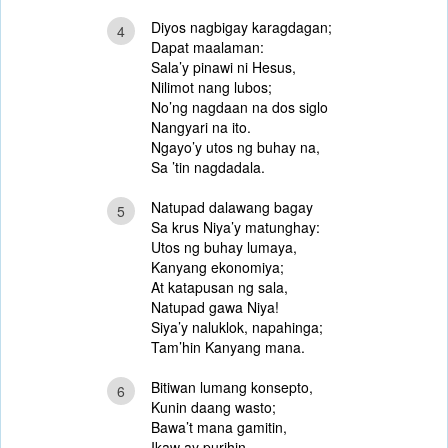
Diyos nagbigay karagdagan;
4
Dapat maalaman:
Sala’y pinawi ni Hesus,
Nilimot nang lubos;
No’ng nagdaan na dos siglo
Nangyari na ito.
Ngayo’y utos ng buhay na,
Sa ’tin nagdadala.
Natupad dalawang bagay
5
Sa krus Niya’y matunghay:
Utos ng buhay lumaya,
Kanyang ekonomiya;
At katapusan ng sala,
Natupad gawa Niya!
Siya’y naluklok, napahinga;
Tam’hin Kanyang mana.
Bitiwan lumang konsepto,
6
Kunin daang wasto;
Bawa’t mana gamitin,
Ikaw ay purihin.