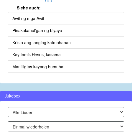
(简)
Siehe auch:
Awit ng mga Awit
Pinakakahul’gan ng biyaya -
Kristo ang tanging katotohanan
Kay tamis Hesus, kasama
Manliligtas kayang bumuhat
Jukebox