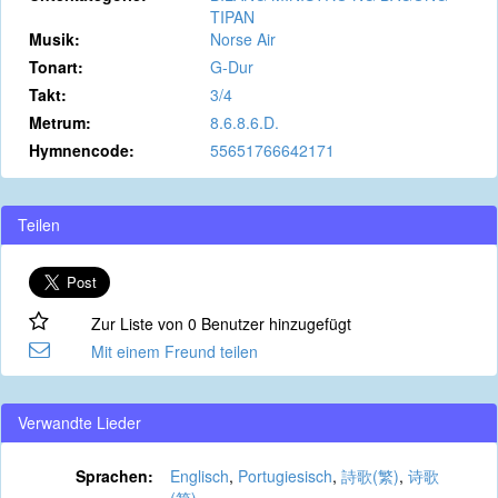
TIPAN
Musik:
Norse Air
Tonart:
G-Dur
Takt:
3/4
Metrum:
8.6.8.6.D.
Hymnencode:
55651766642171
Teilen
Zur Liste von 0 Benutzer hinzugefügt
Mit einem Freund teilen
Verwandte Lieder
Sprachen:
Englisch
,
Portugiesisch
,
詩歌(繁)
,
诗歌