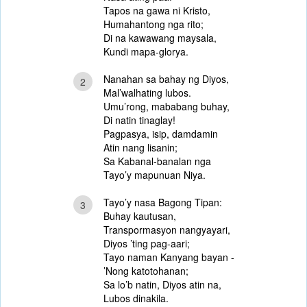
Tapos na gawa ni Kristo,
Humahantong nga rito;
Di na kawawang maysala,
Kundi mapa-glorya.
Nanahan sa bahay ng Diyos,
2
Mal’walhating lubos.
Umu’rong, mababang buhay,
Di natin tinaglay!
Pagpasya, isip, damdamin
Atin nang lisanin;
Sa Kabanal-banalan nga
Tayo’y mapunuan Niya.
Tayo’y nasa Bagong Tipan:
3
Buhay kautusan,
Transpormasyon nangyayari,
Diyos ’ting pag-aari;
Tayo naman Kanyang bayan -
’Nong katotohanan;
Sa lo’b natin, Diyos atin na,
Lubos dinakila.