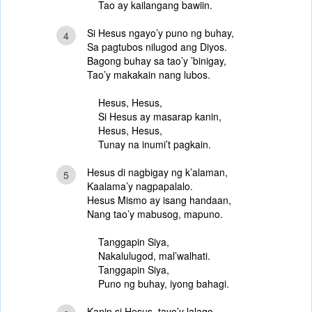
Tao ay kailangang bawiin.
Si Hesus ngayo’y puno ng buhay,
4
Sa pagtubos nilugod ang Diyos.
Bagong buhay sa tao’y ’binigay,
Tao’y makakain nang lubos.
Hesus, Hesus,
Si Hesus ay masarap kanin,
Hesus, Hesus,
Tunay na inumi’t pagkain.
Hesus di nagbigay ng k’alaman,
5
Kaalama’y nagpapalalo.
Hesus Mismo ay isang handaan,
Nang tao’y mabusog, mapuno.
Tanggapin Siya,
Nakalulugod, mal’walhati.
Tanggapin Siya,
Puno ng buhay, iyong bahagi.
Kanin si Hesus, tayo’y lalago,