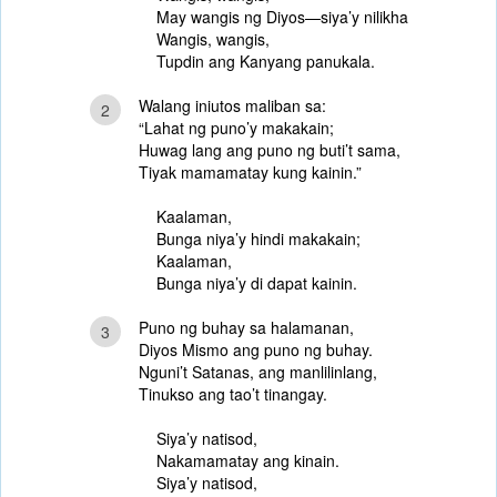
May wangis ng Diyos—siya’y nilikha
Wangis, wangis,
Tupdin ang Kanyang panukala.
Walang iniutos maliban sa:
2
“Lahat ng puno’y makakain;
Huwag lang ang puno ng buti’t sama,
Tiyak mamamatay kung kainin.”
Kaalaman,
Bunga niya’y hindi makakain;
Kaalaman,
Bunga niya’y di dapat kainin.
Puno ng buhay sa halamanan,
3
Diyos Mismo ang puno ng buhay.
Nguni’t Satanas, ang manlilinlang,
Tinukso ang tao’t tinangay.
Siya’y natisod,
Nakamamatay ang kinain.
Siya’y natisod,