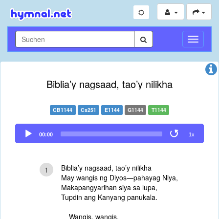
Navigati
umschal
Biblia’y nagsaad, tao’y nilikha
CB1144
Cs251
E1144
G1144
T1144
Audio
00:00
1x
Player
Biblia’y nagsaad, tao’y nilikha
1
May wangis ng Diyos—pahayag Niya,
Makapangyarihan siya sa lupa,
Tupdin ang Kanyang panukala.
Wangis, wangis,