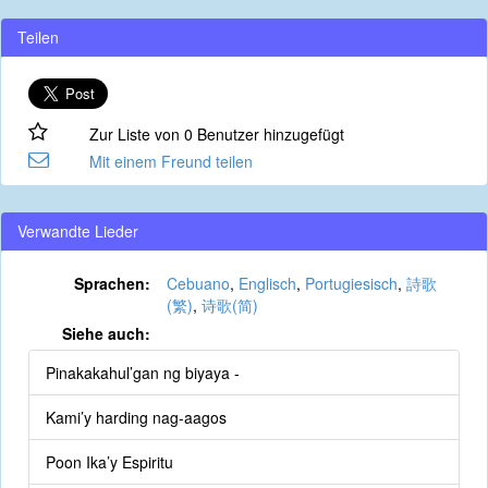
Teilen
Zur Liste von 0 Benutzer hinzugefügt
Mit einem Freund teilen
Verwandte Lieder
Sprachen:
Cebuano
,
Englisch
,
Portugiesisch
,
詩歌
(繁)
,
诗歌(简)
Siehe auch:
Pinakakahul’gan ng biyaya -
Kami’y harding nag-aagos
Poon Ika’y Espiritu