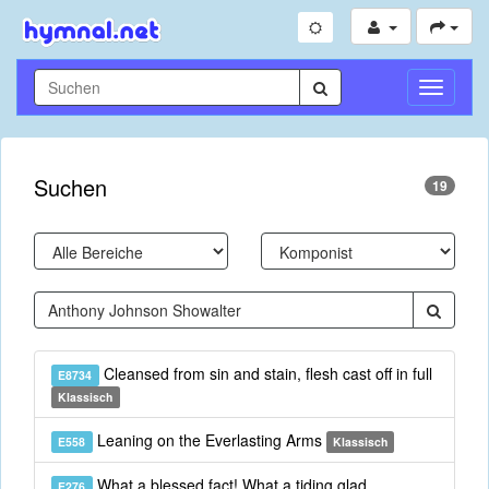
Navigati
umschal
Suchen
19
Cleansed from sin and stain, flesh cast off in full
E8734
Klassisch
Leaning on the Everlasting Arms
E558
Klassisch
What a blessed fact! What a tiding glad
E276