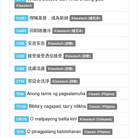
Klassisch
喫喝基督，成為新婦
Cs251
Klassisch (補充本)
回耶路撒冷
Cs503
Klassisch (補充本)
安息安息
C406
Klassisch (詩歌)
接受接受憑信接受
C222
Klassisch (詩歌)
流露流露
C463
Klassisch (詩歌)
罪惡全洗淨
C734
Klassisch (詩歌)
Anong tamis ng pagsalamuha
T558
Classic (Filipino)
Biblia'y nagsaad, tao'y nilikha
T1144
Classic (Filipino)
O malipayong balita kini
CB276
Klassisch (Cebuano)
O pinagpalang katotohanan
T276
Classic (Filipino)