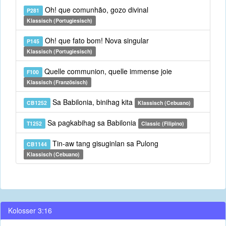
Oh! que comunhão, gozo divinal
P281
Klassisch (Portugiesisch)
Oh! que fato bom! Nova singular
P145
Klassisch (Portugiesisch)
Quelle communion, quelle immense joie
F100
Klassisch (Französisch)
Sa Babilonia, binihag kita
CB1252
Klassisch (Cebuano)
Sa pagkabihag sa Babilonia
T1252
Classic (Filipino)
Tin-aw tang gisuginlan sa Pulong
CB1144
Klassisch (Cebuano)
Kolosser 3:16