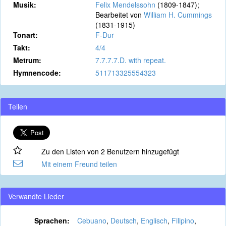
Musik:
Felix Mendelssohn
(1809-1847);
Bearbeitet von
William H. Cummings
(1831-1915)
Tonart:
F-Dur
Takt:
4/4
Metrum:
7.7.7.7.D. with repeat.
Hymnencode:
511713325554323
Teilen
Zu den Listen von 2 Benutzern hinzugefügt
Mit einem Freund teilen
Verwandte Lieder
Sprachen:
Cebuano
,
Deutsch
,
Englisch
,
Filipino
,