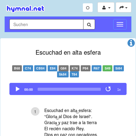
Navigati
umschal
Escuchad en alta esfera
B68
C74
CB84
E84
G84
K74
P84
R67
S49
Si84
Sk84
T84
Audio
00:00
1x
Player
Escuchad en alta͜ esfera:
1
“Gloria͜ al Dios de Israel“.
Gracia͜ y paz trae a la tierra
El recién nacido Rey.
Dios en paz con pecadores,