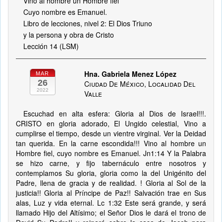
Vino al hombre un Hombre fiel
Cuyo nombre es Emanuel.
Libro de lecciones, nivel 2: El Dios Triuno
y la persona y obra de Cristo
Lección 14 (LSM)
Hna. Gabriela Menez López
MAR
26
Ciudad De México, Localidad Del
2022
Valle
Escuchad en alta esfera: Gloria al Dios de Israel!!!.
CRISTO en gloria adorado, El Ungido celestial, Vino a
cumplirse el tiempo, desde un vientre virginal. Ver la Deidad
tan querida. En la carne escondida!!! Vino al hombre un
Hombre fiel, cuyo nombre es Emanuel. Jn1:14 Y la Palabra
se hizo carne, y fijo tabernáculo entre nosotros y
contemplamos Su gloria, gloria como la del Unigénito del
Padre, llena de gracia y de realidad. ! Gloria al Sol de la
justicia!! Gloria al Príncipe de Paz!! Salvación trae en Sus
alas, Luz y vida eternal. Lc 1:32 Este será grande, y será
llamado Hijo del Altísimo; el Señor Dios le dará el trono de