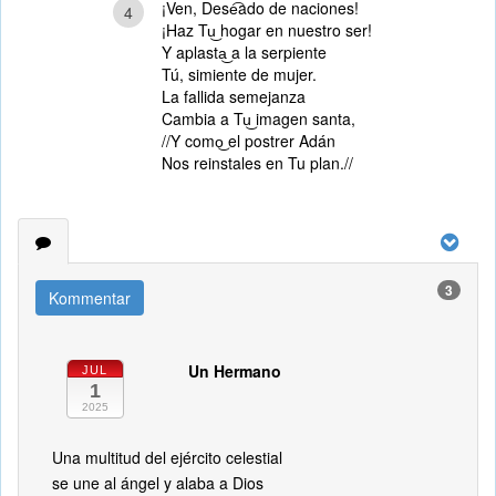
¡Ven, Dese͡ado de naciones!
4
¡Haz Tu͜ hogar en nuestro ser!
Y aplasta͜ a la serpiente
Tú, simiente de mujer.
La fallida semejanza
Cambia a Tu͜ imagen santa,
//Y como͜ el postrer Adán
Nos reinstales en Tu plan.//
3
Kommentar
Un Hermano
JUL
1
2025
Una multitud del ejército celestial
se une al ángel y alaba a Dios