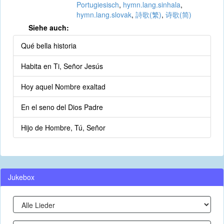
Portugiesisch
,
hymn.lang.sinhala
,
hymn.lang.slovak
,
詩歌(繁)
,
诗歌(简)
Siehe auch:
Qué bella historia
Habita en Ti, Señor Jesús
Hoy aquel Nombre exaltad
En el seno del Dios Padre
Hijo de Hombre, Tú, Señor
Jukebox