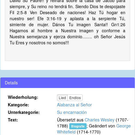
David Su Padre!! y reinará sobre la casa de Jacob para
siempre, y Su reino no tendrá fin. Siendo Dios te despojaste
Fil 2:5-8 Ven Deseado de naciones! Haz Tú hogar en
nuestro ser! Efe 3:16-19 y aplasta a la serpiente Tú,
simiente de mujer. Dános Tu imagen Santa!! Gn1:26
Hagamos al hombre a Nuestra imagen y conforme a
Nuestra semejanza y ejerza dominio……. oh Señor Jesús
Tu Eres y nosotros no somos!!!
Details
Wiederholung:
Lied
Endlos
Kategorie:
Alabanza al Señor
Unterkategorie:
Su encarnación
Text:
Übersetzt aus
Charles Wesley
(1707-
1788)
; Geändert von
George
Biografie
Whitefield
(1714-1770)