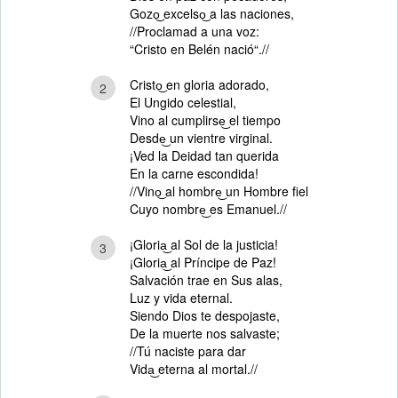
Gozo͜ excelso͜ a las naciones,
//Proclamad a una voz:
“Cristo en Belén nació“.//
Cristo͜ en gloria adorado,
2
El Ungido celestial,
Vino al cumplirse͜ el tiempo
Desde͜ un vientre virginal.
¡Ved la Deidad tan querida
En la carne escondida!
//Vino͜ al hombre͜ un Hombre fiel
Cuyo nombre͜ es Emanuel.//
¡Gloria͜ al Sol de la justicia!
3
¡Gloria͜ al Príncipe de Paz!
Salvación trae en Sus alas,
Luz y vida eternal.
Siendo Dios te despojaste,
De la muerte nos salvaste;
//Tú naciste para dar
Vida͜ eterna al mortal.//