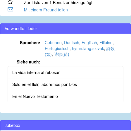
Zur Liste von 1 Benutzer hinzugefügt
Mit einem Freund teilen
Verwandte Lieder
Sprachen:
Cebuano
,
Deutsch
,
Englisch
,
Filipino
,
Portugiesisch
,
hymn.lang.slovak
,
詩歌
(繁)
,
诗歌(简)
Siehe auch:
La vida interna al rebosar
Soló en el fluir, laboremos por Dios
En el Nuevo Testamento
Jukebox