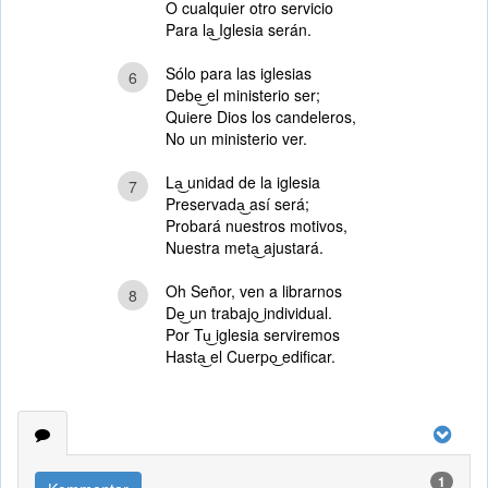
O cualquier otro servicio
Para la͜ Iglesia serán.
Sólo para las iglesias
6
Debe͜ el ministerio ser;
Quiere Dios los candeleros,
No un ministerio ver.
La͜ unidad de la iglesia
7
Preservada͜ así será;
Probará nuestros motivos,
Nuestra meta͜ ajustará.
Oh Señor, ven a librarnos
8
De͜ un trabajo͜ individual.
Por Tu͜ iglesia serviremos
Hasta͜ el Cuerpo͜ edificar.
1