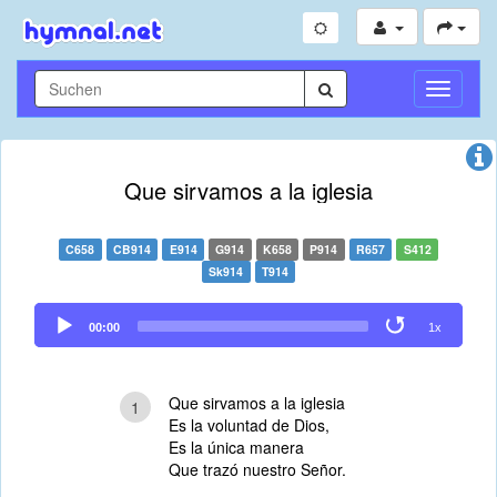
Navigati
umschal
Que sirvamos a la iglesia
C658
CB914
E914
G914
K658
P914
R657
S412
Sk914
T914
Audio
00:00
1x
Player
Que sirvamos a la iglesia
1
Es la voluntad de Dios,
Es la única manera
Que trazó nuestro Señor.