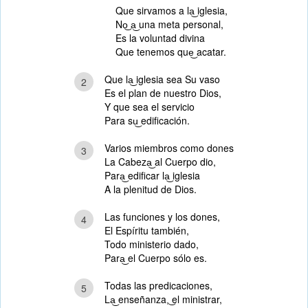
Que sirvamos a la͜ iglesia,
No͜ a͜ una meta personal,
Es la voluntad divina
Que tenemos que͜ acatar.
Que la͜ iglesia sea Su vaso
2
Es el plan de nuestro Dios,
Y que sea el servicio
Para su͜ edificación.
Varios miembros como dones
3
La Cabeza͜ al Cuerpo dio,
Para͜ edificar la͜ iglesia
A la plenitud de Dios.
Las funciones y los dones,
4
El Espíritu también,
Todo ministerio dado,
Para͜ el Cuerpo sólo es.
Todas las predicaciones,
5
La͜ enseñanza,͜ el ministrar,