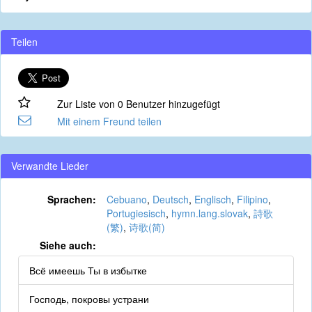
Teilen
Zur Liste von 0 Benutzer hinzugefügt
Mit einem Freund teilen
Verwandte Lieder
Sprachen:
Cebuano
,
Deutsch
,
Englisch
,
Filipino
,
Portugiesisch
,
hymn.lang.slovak
,
詩歌
(繁)
,
诗歌(简)
Siehe auch:
Всё имеешь Ты в избытке
Господь, покровы устрани