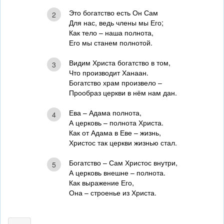
Это богатство есть Он Сам
2
Для нас, ведь члены мы Его;
Как тело – наша полнота,
Его мы станем полнотой.
Видим Христа богатство в том,
3
Что производит Ханаан.
Богатство храм произвело –
Прообраз церкви в нём нам дан.
Ева – Адама полнота,
4
А церковь – полнота Христа.
Как от Адама в Еве – жизнь,
Христос так церкви жизнью стал.
Богатство – Сам Христос внутри,
5
А церковь внешне – полнота.
Как выражение Его,
Она – строенье из Христа.