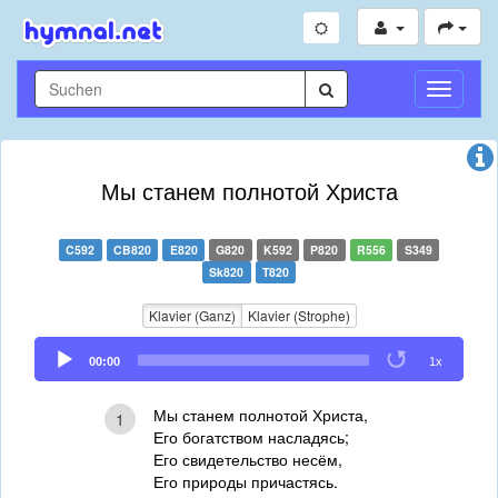
Navigati
umschal
Мы станем полнотой Христа
C592
CB820
E820
G820
K592
P820
R556
S349
Sk820
T820
Klavier (Ganz)
Klavier (Strophe)
Audio
00:00
1x
Player
Мы станем полнотой Христа,
1
Его богатством насладясь;
Его свидетельство несём,
Его природы причастясь.