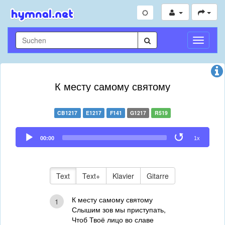
Navigati
umschal
К месту самому святому
CB1217
E1217
F141
G1217
R519
Audio
00:00
1x
Player
Text
Text+
Klavier
Gitarre
К месту самому святому
1
Слышим зов мы приступать,
Чтоб Твоё лицо во славе