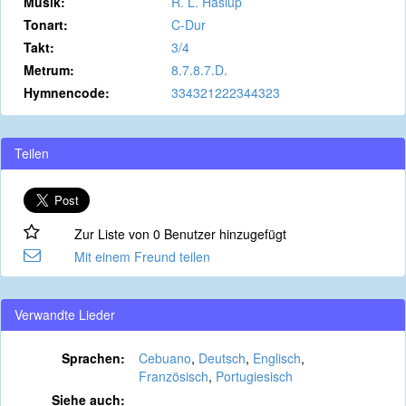
Musik:
R. L. Haslup
Tonart:
C-Dur
Takt:
3/4
Metrum:
8.7.8.7.D.
Hymnencode:
334321222344323
Teilen
Zur Liste von 0 Benutzer hinzugefügt
Mit einem Freund teilen
Verwandte Lieder
Sprachen:
Cebuano
,
Deutsch
,
Englisch
,
Französisch
,
Portugiesisch
Siehe auch: