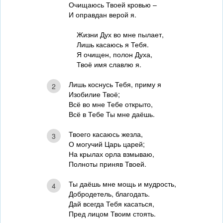
Очищаюсь Твоей кровью –
И оправдан верой я.
Жизни Дух во мне пылает,
Лишь касаюсь я Тебя.
Я очищен, полон Духа,
Твоё имя славлю я.
Лишь коснусь Тебя, приму я
2
Изобилие Твоё;
Всё во мне Тебе открыто,
Всё в Тебе Ты мне даёшь.
Твоего касаюсь жезла,
3
О могучий Царь царей;
На крылах орла взмываю,
Полноты приняв Твоей.
Ты даёшь мне мощь и мудрость,
4
Добродетель, благодать.
Дай всегда Тебя касаться,
Пред лицом Твоим стоять.