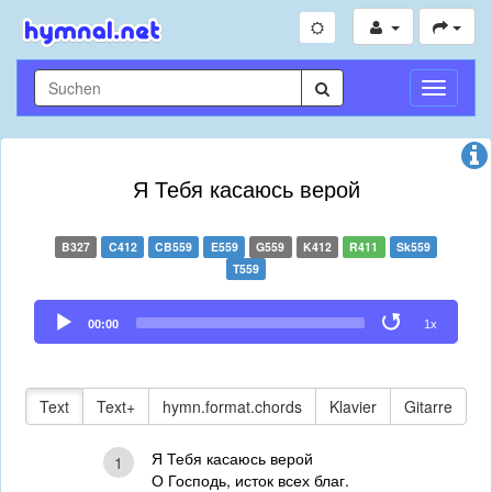
Navigati
umschal
Я Тебя касаюсь верой
B327
C412
CB559
E559
G559
K412
R411
Sk559
T559
Audio
00:00
1x
Player
Text
Text+
hymn.format.chords
Klavier
Gitarre
Я Тебя касаюсь верой
1
О Господь, исток всех благ.