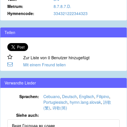
Metrum:
8.7.8.7.D.
Hymnencode:
334321222344323
Teilen
Zur Liste von 0 Benutzer hinzugefügt
Mit einem Freund teilen
Verwandte Lieder
Sprachen:
Cebuano
,
Deutsch
,
Englisch
,
Filipino
,
Portugiesisch
,
hymn.lang.slovak
,
詩歌
(繁)
,
诗歌(简)
Siehe auch:
Видя Господа во славе