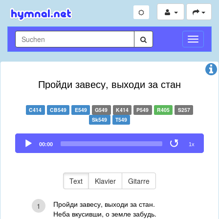
Navigati
umschal
Пройди завесу, выходи за стан
C414
CB549
E549
G549
K414
P549
R405
S257
Sk549
T549
Audio
00:00
1x
Player
Text
Klavier
Gitarre
Пройди завесу, выходи за стан.
1
Неба вкусивши, о земле забудь.