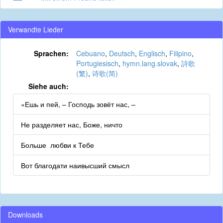
Verwandte Lieder
Sprachen:
Cebuano
,
Deutsch
,
Englisch
,
Filipino
,
Portugiesisch
,
hymn.lang.slovak
,
詩歌
(繁)
,
诗歌(简)
Siehe auch:
«Ешь и пей, – Господь зовёт нас, –
Не разделяет нас, Боже, ничто
Больше любви к Тебе
Вот благодати наивысший смысл
Downloads