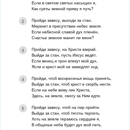
Если в святом святых насыщен я,
Как суеты земной приму я путь?
Пройди завесу, выходи за стан.
2
Меркнет в присутствии небес земля.
Если небесной славой дух пленён,
Счастье земное манит ли меня?
Пройди завесу, на Христа взирай.
3
Выйди за стан, пусть Иисус ведёт.
Если венец и трон влекут мой дух,
Ясли и крест мой не замедлят ход.
Пройди, чтоб воскресенья мощь принять,
4
Выйди за стан, чтоб крест и скорбь нести.
Если на небе вижу лик Христа,
Здесь, на земле, смогу за Ним идти.
Пройди завесу, чтоб на пир прийти.
5
Выйди за стан, чтоб тяготы терпеть.
Хоть на земле терзаюсь сердцем я,
В общенье неба будет дух мой петь.