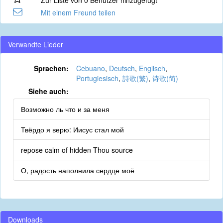
Zur Liste von 0 Benutzer hinzugefügt
Mit einem Freund teilen
Verwandte Lieder
Sprachen:
Cebuano
,
Deutsch
,
Englisch
,
Portugiesisch
,
詩歌(繁)
,
诗歌(简)
Siehe auch:
Возможно ль что и за меня
Твёрдо я верю: Иисус стал мой
repose calm of hidden Thou source
О, радость наполнила сердце моё
Downloads