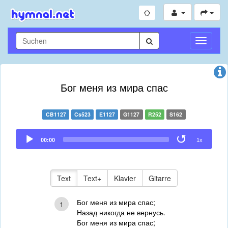
Navigati
umschal
Бог меня из мира спас
CB1127
Cs523
E1127
G1127
R252
S162
Audio
00:00
1x
Player
Text
Text+
Klavier
Gitarre
Бог меня из мира спас;
1
Назад никогда не вернусь.
Бог меня из мира спас;