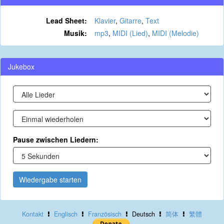
Lead Sheet:
Klavier
,
Gitarre
,
Text
Musik:
mp3
,
MIDI (Lied)
,
MIDI (Melodie)
Jukebox
Pause zwischen Liedern:
Wiedergabe starten
Kontakt
Englisch
Französisch
Deutsch
简体
繁體