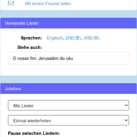
Mit einem Freund teilen
Verwandte Lieder
Sprachen:
Englisch
,
詩歌(繁)
,
诗歌(简)
Siehe auch:
O nosso fim: Jerusalém do céu
Jukebox
Pause zwischen Liedern: