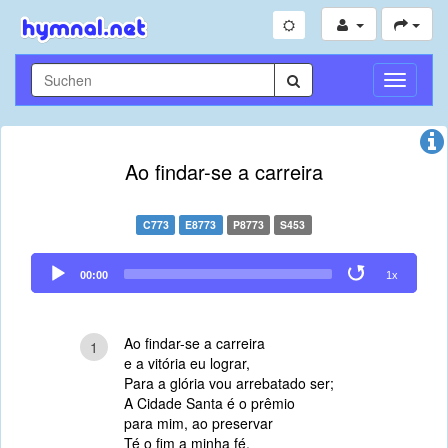
Navigati
umschal
Ao findar-se a carreira
C773
E8773
P8773
S453
Audio
00:00
1x
Player
Ao findar-se a carreira
1
e a vitória eu lograr,
Para a glória vou arrebatado ser;
A Cidade Santa é o prêmio
para mim, ao preservar
Té o fim a minha fé.