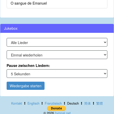
O sangue de Emanuel
Jukebox
Pause zwischen Liedern:
Wiedergabe starten
Kontakt
Englisch
Französisch
Deutsch
简体
繁體
© 2026
hymnal.net