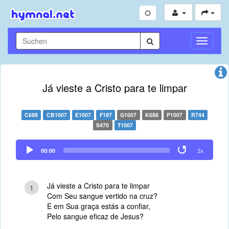
Navigati
umschal
Já vieste a Cristo para te limpar
C688
CB1007
E1007
F197
G1007
K688
P1007
R744
S470
T1007
Audio
00:00
1x
Player
Já vieste a Cristo para te limpar
1
Com Seu sangue vertido na cruz?
E em Sua graça estás a confiar,
Pelo sangue eficaz de Jesus?