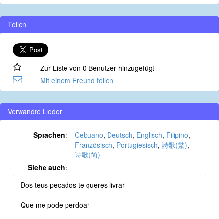
Teilen
Zur Liste von 0 Benutzer hinzugefügt
Mit einem Freund teilen
Verwandte Lieder
Sprachen:
Cebuano
,
Deutsch
,
Englisch
,
Filipino
,
Französisch
,
Portugiesisch
,
詩歌(繁)
,
诗歌(简)
Siehe auch:
Dos teus pecados te queres livrar
Que me pode perdoar