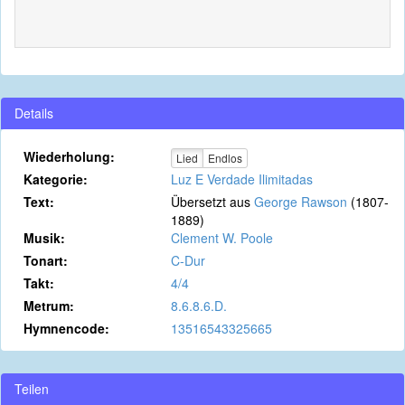
Details
Wiederholung:
Lied
Endlos
Kategorie:
Luz E Verdade Ilimitadas
Text:
Übersetzt aus
George Rawson
(1807-
1889)
Musik:
Clement W. Poole
Tonart:
C-Dur
Takt:
4/4
Metrum:
8.6.8.6.D.
Hymnencode:
13516543325665
Teilen