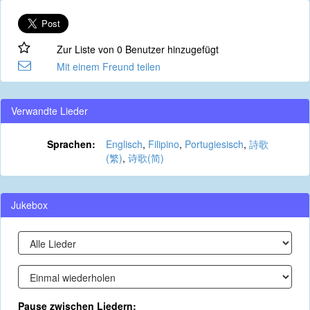
Zur Liste von 0 Benutzer hinzugefügt
Mit einem Freund teilen
Verwandte Lieder
Sprachen:
Englisch
,
Filipino
,
Portugiesisch
,
詩歌
(繁)
,
诗歌(简)
Jukebox
Pause zwischen Liedern: