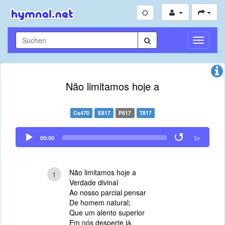
Navigati
umschal
Não limitamos hoje a
Cs470
E817
P817
T817
Audio
00:00
1x
Player
Não limitamos hoje a
1
Verdade divinal
Ao nosso parcial pensar
De homem natural;
Que um alento superior
Em nós desperte já,