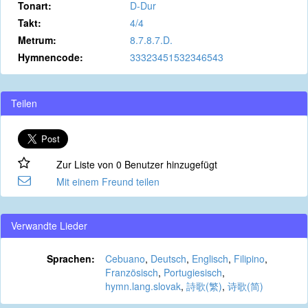
Tonart:
D-Dur
Takt:
4/4
Metrum:
8.7.8.7.D.
Hymnencode:
33323451532346543
Teilen
Zur Liste von 0 Benutzer hinzugefügt
Mit einem Freund teilen
Verwandte Lieder
Sprachen:
Cebuano
,
Deutsch
,
Englisch
,
Filipino
,
Französisch
,
Portugiesisch
,
hymn.lang.slovak
,
詩歌(繁)
,
诗歌(简)