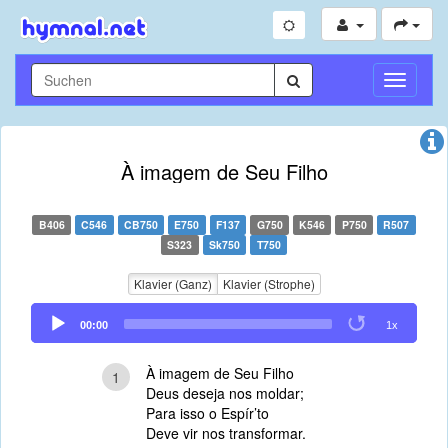
Navigati
umschal
À imagem de Seu Filho
B406
C546
CB750
E750
F137
G750
K546
P750
R507
S323
Sk750
T750
Klavier (Ganz)
Klavier (Strophe)
Audio
00:00
1x
Player
À imagem de Seu Filho
1
Deus deseja nos moldar;
Para isso o Espír’to
Deve vir nos transformar.