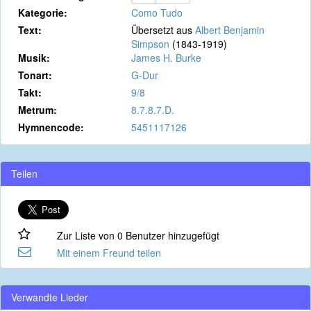
Kategorie:
Como Tudo
Text:
Übersetzt aus
Albert Benjamin
Simpson
(1843-1919)
Musik:
James H. Burke
Tonart:
G-Dur
Takt:
9/8
Metrum:
8.7.8.7.D.
Hymnencode:
5451117126
Teilen
Zur Liste von 0 Benutzer hinzugefügt
Mit einem Freund teilen
Verwandte Lieder