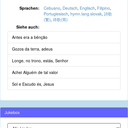
Sprachen:
Cebuano
,
Deutsch
,
Englisch
,
Filipino
,
Portugiesisch
,
hymn.lang.slovak
,
詩歌
(繁)
,
诗歌(简)
Siehe auch:
Antes era a bênção
Gozos da terra, adeus
Longe, no trono, estás, Senhor
Achei Alguém de tal valor
Sol e Escudo és, Jesus
Jukebox