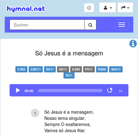
Navigati
umschal
Só Jesus é a mensagem
C395
CB511
E511
G511
K395
P511
R369
Sk511
T511
Audio
00:00
1x
Player
Só Jesus é a mensagem,
1
Nosso tema singular;
Sempre O exaltaremos,
Vamos só Jesus fitar.