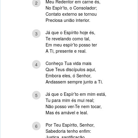
Meu Redentor em carne és,
2
No Espír’to, o Consolador;
Contato externo se tornou
Preciosa união interior.
Já que o Espírito hoje és,
3
Te revelando como tal,
Em meu espír’to posso ter
A Ti, presente e real.
Conheço Tua vida mais
4
Que Teus discípulos aqui,
Embora eles, ó Senhor,
Andassem sempre junto a Ti.
Já que o Espír’to em mim está,
5
Tu para mim és mui real;
Não posso ver-Te nem tocar,
Mas és amável e leal.
Por Teu Espírito, Senhor,
6
Sabedoria tenho enfim:
Justiça, santificação,