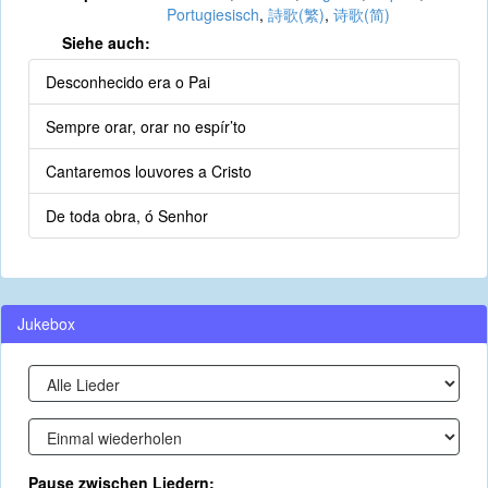
Portugiesisch
,
詩歌(繁)
,
诗歌(简)
Siehe auch:
Desconhecido era o Pai
Sempre orar, orar no espír’to
Cantaremos louvores a Cristo
De toda obra, ó Senhor
Jukebox
Pause zwischen Liedern: