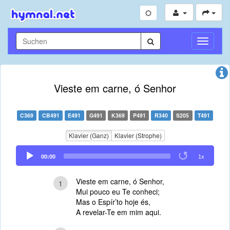
Navigati
umschal
Vieste em carne, ó Senhor
C369
CB491
E491
G491
K369
P491
R340
S205
T491
Klavier (Ganz)
Klavier (Strophe)
Audio
00:00
1x
Player
Vieste em carne, ó Senhor,
1
Mui pouco eu Te conheci;
Mas o Espír’to hoje és,
A revelar-Te em mim aqui.