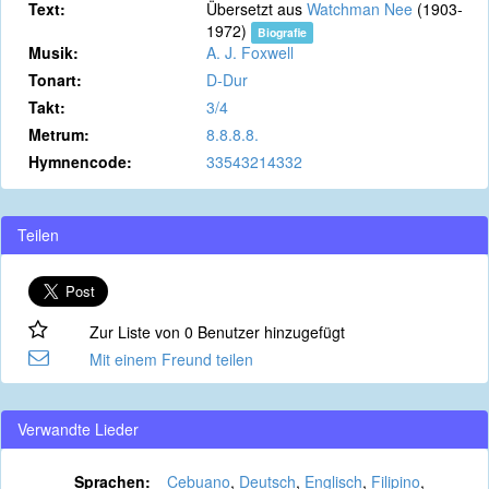
Text:
Übersetzt aus
Watchman Nee
(1903-
1972)
Biografie
Musik:
A. J. Foxwell
Tonart:
D-Dur
Takt:
3/4
Metrum:
8.8.8.8.
Hymnencode:
33543214332
Teilen
Zur Liste von 0 Benutzer hinzugefügt
Mit einem Freund teilen
Verwandte Lieder
Sprachen:
Cebuano
,
Deutsch
,
Englisch
,
Filipino
,