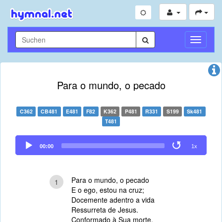
Navigati
umschal
Para o mundo, o pecado
C362
CB481
E481
F82
K362
P481
R331
S199
Sk481
T481
Audio
00:00
1x
Player
Para o mundo, o pecado
1
E o ego, estou na cruz;
Docemente adentro a vida
Ressurreta de Jesus.
Conformado à Sua morte,