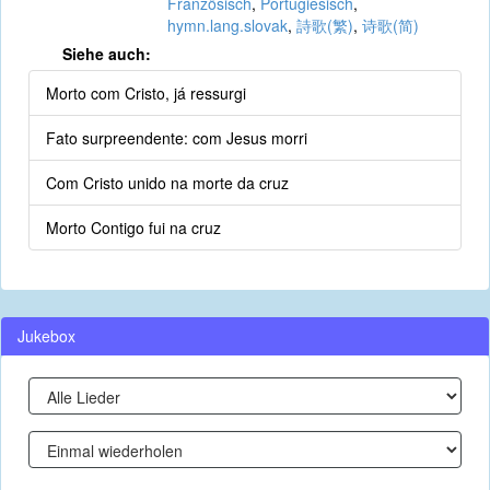
Französisch
,
Portugiesisch
,
hymn.lang.slovak
,
詩歌(繁)
,
诗歌(简)
Siehe auch:
Morto com Cristo, já ressurgi
Fato surpreendente: com Jesus morri
Com Cristo unido na morte da cruz
Morto Contigo fui na cruz
Jukebox