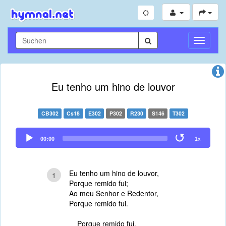
Navigati
umschal
Eu tenho um hino de louvor
CB302
Cs18
E302
P302
R230
S146
T302
Audio
00:00
1x
Player
Eu tenho um hino de louvor,
1
Porque remido fui;
Ao meu Senhor e Redentor,
Porque remido fui.
Porque remido fui,