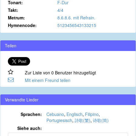
Tonart:
F-Dur
Takt:
4/4
Metrum:
8.6.8.6. mit Refrain.
Hymnencode:
5123456543133215
Teilen
Zur Liste von 0 Benutzer hinzugefügt
Mit einem Freund teilen
Verwandte Lieder
Sprachen:
Cebuano
,
Englisch
,
Filipino
,
Portugiesisch
,
詩歌(繁)
,
诗歌(简)
Siehe auch: