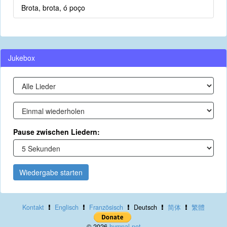
Brota, brota, ó poço
Jukebox
Pause zwischen Liedern:
Wiedergabe starten
Kontakt
Englisch
Französisch
Deutsch
简体
繁體
© 2026
hymnal.net