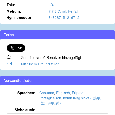
Takt:
6/4
Metrum:
7.7.8.7. mit Refrain.
Hymnencode:
343267151216712
Teilen
Zur Liste von 0 Benutzer hinzugefügt
Mit einem Freund teilen
Verwandte Lieder
Sprachen:
Cebuano
,
Englisch
,
Filipino
,
Portugiesisch
,
hymn.lang.slovak
,
詩歌
(繁)
,
诗歌(简)
Siehe auch: