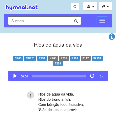
Navigati
umschal
Rios de água da vida
C203
CB251
E251
K203
P251
R192
S117
Sk251
T251
Audio
00:00
1x
Player
Rios de água da vida,
1
Rios do trono a fluir,
Com bênção todo-inclusiva,
’Stão de Jesus, a provir.