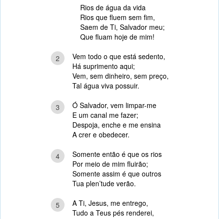
Rios de água da vida
Rios que fluem sem fim,
Saem de Ti, Salvador meu;
Que fluam hoje de mim!
Vem todo o que está sedento,
2
Há suprimento aqui;
Vem, sem dinheiro, sem preço,
Tal água viva possuir.
Ó Salvador, vem limpar-me
3
E um canal me fazer;
Despoja, enche e me ensina
A crer e obedecer.
Somente então é que os rios
4
Por meio de mim fluirão;
Somente assim é que outros
Tua plen’tude verão.
A Ti, Jesus, me entrego,
5
Tudo a Teus pés renderei,