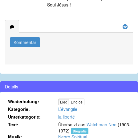
Seul Jésus !
Kommentar
Details
Wiederholung:
Lied
Endlos
Kategorie:
L’évangile
Unterkategorie:
la liberté
Text:
Übersetzt aus
Watchman Nee
(1903-
1972)
Biografie
Musik:
Negro Spiritual