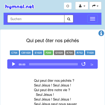
Navigati
umschal
Qui peut ôter nos péchés
C704
CB1020
E1020
F200
G1020
K704
R752
T1020
Audio
00:00
1x
Player
Qui peut ôter nos péchés ?
Seul Jésus ! Seul Jésus !
Qui peut être notre vie ?
Seul Jésus !
Seul Jésus ! Seul Jésus !
Seul Jésus peut nous sauver,