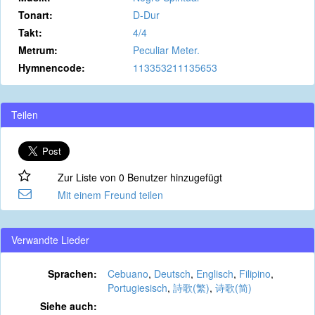
Tonart:
D-Dur
Takt:
4/4
Metrum:
Peculiar Meter.
Hymnencode:
113353211135653
Teilen
Zur Liste von 0 Benutzer hinzugefügt
Mit einem Freund teilen
Verwandte Lieder
Sprachen:
Cebuano
,
Deutsch
,
Englisch
,
Filipino
,
Portugiesisch
,
詩歌(繁)
,
诗歌(简)
Siehe auch: